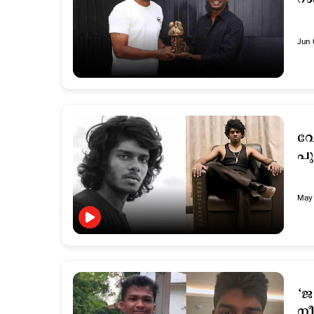
Jun 
വേ
പുല
May 
‘
നീ