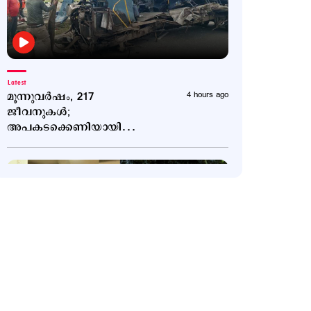
Latest
മൂന്നുവർഷം, 217
4 hours ago
ജീവനുകൾ;
അപകടക്കെണിയായി
ബെംഗളൂരു–മൈസൂരു
എക്സ്പ്രസ് ഹൈവേ
Latest