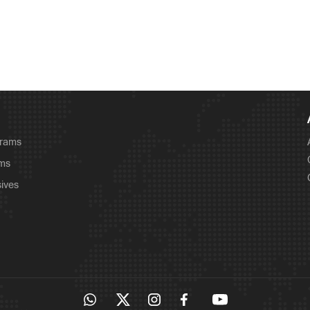
grams
ams
sives