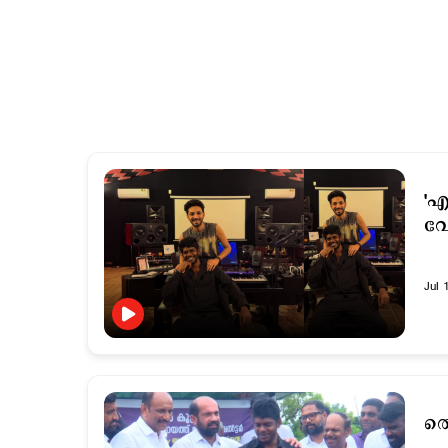
'എ
വേ
Jul 
തെ