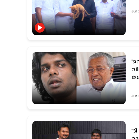
Jun 
'വ
വി
വേ
Jun 
'ദ
റാപ