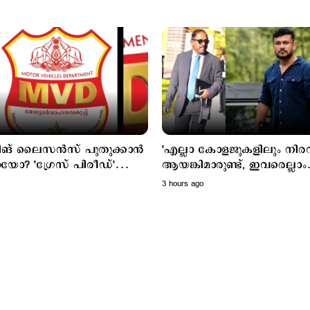
ിങ് ലൈസൻസ് പുതുക്കാൻ
'എല്ലാ കോളജുകളിലും നിര
ോ? 'ഗ്രേസ് പിരീഡ്'
ആയങ്കിമാരുണ്ട്, ഇവരെല്ലാം
ത്തുന്നു; ഓഗസ്റ്റ് 15 മുതൽ
എംഎൽഎയും മേയറും
3 hours ago
മന്ത്രിയുമൊക്കെ ആകും'