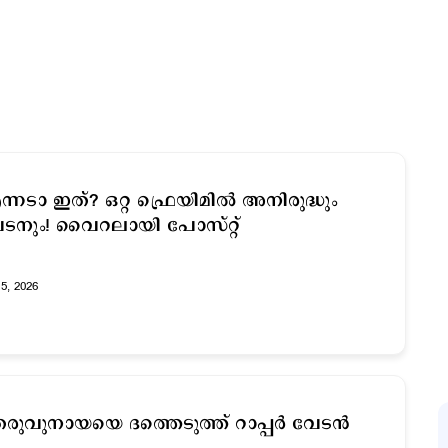
ന്നടാ ഇത്? ഒറ്റ ഫ്രെയിമില്‍ അനിരുദ്ധും
ടനും! വൈറലായി പോസ്റ്റ്
15, 2026
രുവുനായയെ ദത്തെടുത്ത് റാപ്പർ വേടൻ