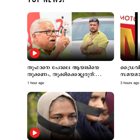
TOP NEWS!
തൂഫാനെ പോലെ ആയങ്കിയെ
ഡ്രൈവ
തൂക്കണം, തൂക്കിക്കൊല്ലരുത്:
സമയമായ
എം.വി.ജയരാജന്‍
തിരിച്ചെ
1 hour ago
3 hours ago
മാറ്റം