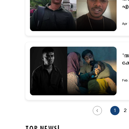
എന
Apr 
‘അ
കേ
Feb 
1
2