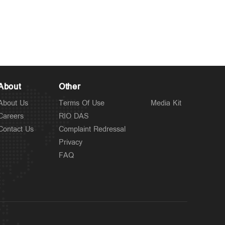
Politics
ചട്ടപ്രകാരം മുന്നറിയിപ്പ്
8 hours ago
നല്‍കിയില്ല; പ്രതിപക്ഷ
എംഎല്‍എയെ മാറ്റിനിര്‍ത്തി;
സര്‍ക്കാരിനെതിരെ
About
Other
പിണറായി
About Us
Terms Of Use
Media Kit
Careers
RIO DAS
Contact Us
Complaint Redressal
Privacy
FAQ
Latest
റൗഡികള്‍ പലതും പറയും;
9 hours ago
ആയങ്കിക്കെതിരെ തോക്ക്