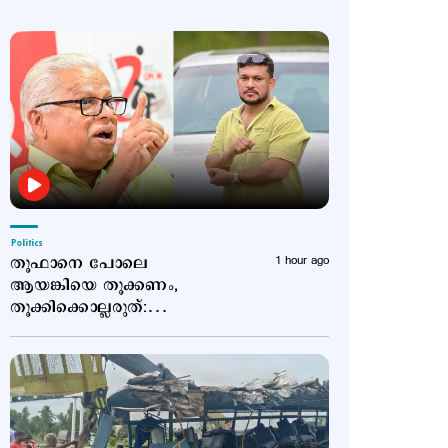
Politics
തൂഫാനെ പോലെ
1 hour ago
ആയങ്കിയെ തൂക്കണം,
തൂക്കിക്കൊല്ലരുത്:
എം.വി.ജയരാജന്‍