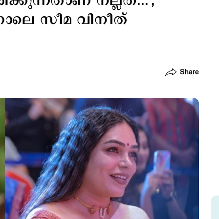
്കുന്നതാണ് നല്ലത്...';
്നാലെ സീമ വിനീത്
Share