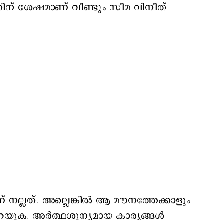
ിന് ശേഷമാണ് വീണ്ടും സീമ വിനീത്
ണ് നല്ലത്. അല്ലെങ്കിൽ ആ മൗനത്തേക്കാളും
പറയുക. അർത്ഥശൂന്യമായ കാര്യങ്ങൾ