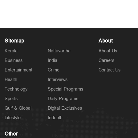
Nov 28, 2025
Sitemap
About
Kerala
Nattuvartha
About Us
Business
India
Careers
Entertainment
Crime
Contact Us
Health
Interviews
Technology
Special Programs
Sports
Daily Programs
Gulf & Global
Digital Exclusives
Lifestyle
Indepth
Other