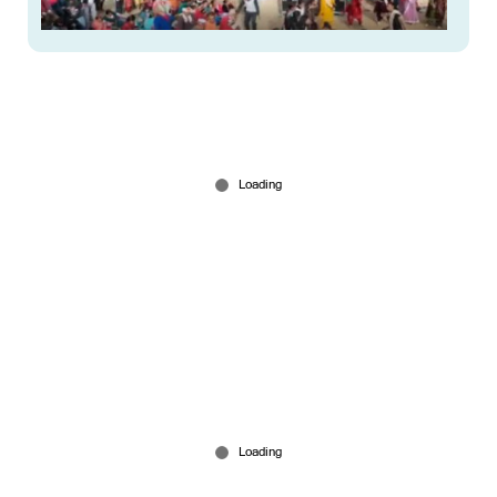
തിങ്ങിനിറഞ്ഞ് അതിഥികള്‍; മേല്‍ക്കൂര തകര്‍ന്നു;
ദുരന്തമായി വിവാഹാഘോഷം
Dec 09, 2025
ഇത് വധുവിന്‍റെ അച്ഛന്‍റെ വിയര്‍പ്പ്'; 31 ലക്ഷം
വേണ്ട; ഒരു രൂപ മതി; കാരണമിങ്ങനെ!