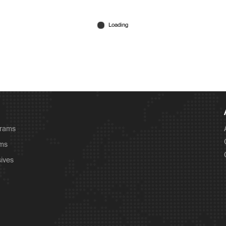
grams
ams
sives