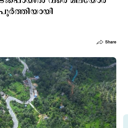
കാടംപൊയില്‍ വരെ മലയോര
ൂര്‍ത്തിയായി
Share