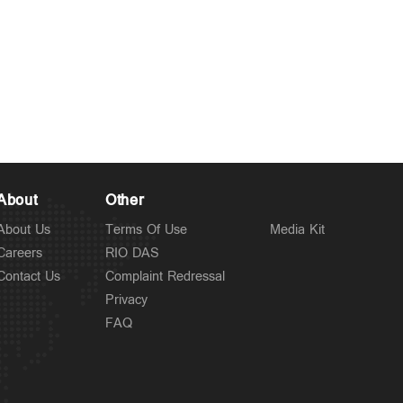
About
Other
About Us
Terms Of Use
Media Kit
Careers
RIO DAS
Contact Us
Complaint Redressal
Privacy
FAQ