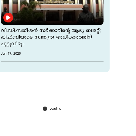
വി.ഡി.സതീശൻ സർക്കാരിന്‍റെ ആദ്യ ബജറ്റ്;
കിഫ്ബിയുടെ സ്വതന്ത്ര അധികാരത്തിന്
പൂട്ടുവീഴും
Jun 17, 2026
‘മുനമ്പത്ത് നിന്നും ആരെയും ഇറക്കിവിടില്ല’;