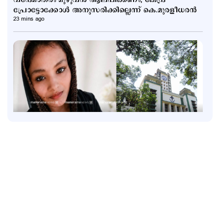
പ്രോട്ടോക്കോള്‍ അനുസരിക്കില്ലെന്ന് കെ.മുരളീധരന്‍
23 mins ago
Latest
വാടക വീട്ടില്‍ ഗര്‍ഭിണി അബോധാവസ്ഥയില്‍;
ചികിത്സയിലിരിക്കെ മരണം
1 hour ago