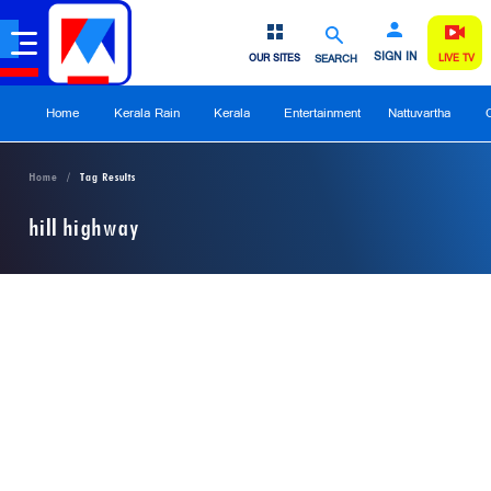
SIGN IN
OUR SITES
SEARCH
LIVE TV
Home
Kerala Rain
Kerala
Entertainment
Nattuvartha
Home
Tag Results
hill highway