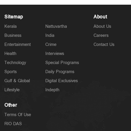
Sitemap
About
Kerala
Nattuvartha
About Us
Business
India
Careers
Latest
കേരളം ഗുണ്ടകളുടെ പറുദീസയല്ല; ഗുണ്ടകളെയും
Entertainment
Crime
Contact Us
പോറ്റി വളര്‍ത്തുന്നവരേയും നിലയ്ക്ക് നിര്‍ത്തും:
ചെന്നിത്തല
Health
Interviews
3 hours ago
Technology
Special Programs
Sports
Daily Programs
Gulf & Global
Digital Exclusives
Lifestyle
Indepth
Other
Terms Of Use
RIO DAS