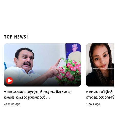
TOP NEWS!
Latest
കടലില്‍ കാണാതായവര്‍ക്കായി തിരച്ചില്‍ ഊര്‍ജിതം;
സ്‌കൂബ അംഗങ്ങളുടെ എണ്ണം കൂട്ടും
2 hours ago
വന്ദേമാതരം മുഴുവന്‍ ആലപിക്കണം;
വാടക വീട്ടില്‍ 
കേന്ദ്ര പ്രോട്ടോക്കോള്‍
അബോധാവസ്ഥയ
അനുസരിക്കില്ലെന്ന് കെ.മുരളീധരന്‍
ചികിത്സയിലിര
23 mins ago
1 hour ago