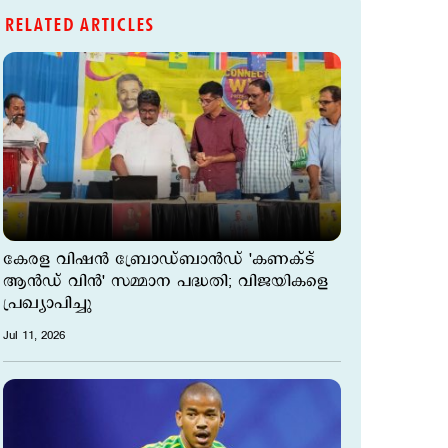
RELATED ARTICLES
കേരള വിഷൻ ബ്രോഡ്‌ബാൻഡ് 'കണക്ട്
ആൻഡ് വിൻ' സമ്മാന പദ്ധതി; വിജയികളെ
പ്രഖ്യാപിച്ചു
Jul 11, 2026