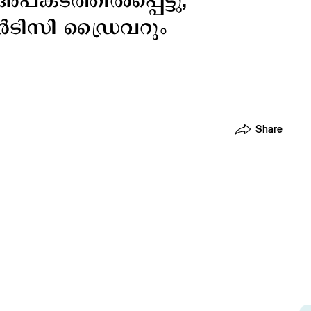
അപകടത്തില്‍പ്പെട്ടു;
‍ടിസി ഡ്രൈവറും
Share