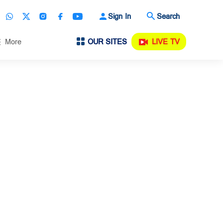
Sign In
Search
OUR SITES
LIVE TV
More