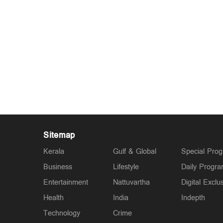
Sitemap
Kerala
Gulf & Global
Special Pro
Business
Lifestyle
Daily Progr
Entertainment
Nattuvartha
Digital Exclu
Health
India
Indepth
Technology
Crime