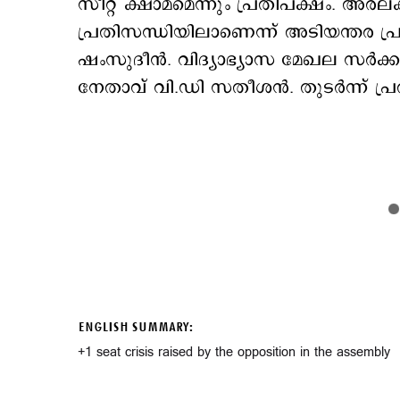
സീറ്റ് ക്ഷാമമെന്നും പ്രതിപക്ഷം. അരല
പ്രതിസന്ധിയിലാണെന്ന് അടിയന്തര പ്
ഷംസുദീൻ. വിദ്യാഭ്യാസ മേഖല സർക്കാ
നേതാവ് വി.ഡി സതീശൻ. തുടർന്ന് പ്രതി
ENGLISH SUMMARY:
+1 seat crisis raised by the opposition in the assembly