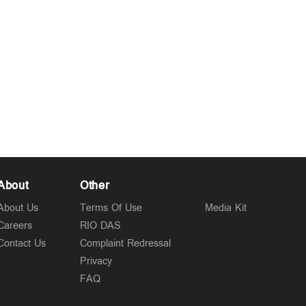
About
Other
About Us
Terms Of Use
Media Kit
Careers
RIO DAS
Contact Us
Complaint Redressal
Privacy
FAQ