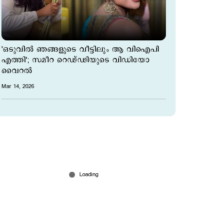
'ഒടുവില്‍ ഞങ്ങളുടെ വീട്ടിലും ആ വിഐപി
എത്തി'; സമീറ റെഢ്ഢിയുടെ വിഡിയോ
വൈറല്‍
Mar 14, 2026
ഉറങ്ങിയെഴുന്നേറ്റപ്പോള്‍ ശരീരം നീലനിറം;