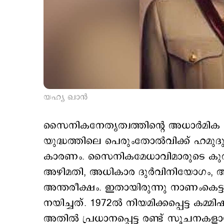
യഹ്യ ഖാന്‍
സൈനികനേതൃത്വത്തിന്‍റെ അധാര്‍മിക 
യുദ്ധത്തിലെ പെരുംതോല്‍വിക്ക് ഹമുദുര്‍ 
കാരണം. സൈനികമേധാവിമാരുടെ കുത്ത
അഴിമതി, അധികാര ദുര്‍വിനിയോഗം, അത
അന്തരീക്ഷം. ഇതായിരുന്നു നാണംകെട്
നയിച്ചത്. 1972ല്‍ നിയമിക്കപ്പെട്ട കമ്മിഷന്
അതില്‍ പ്രധാനപ്പെട്ട രണ്ട് സൂചനകളാ