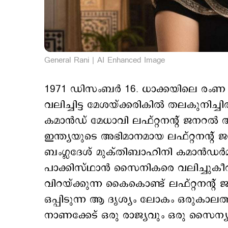
General Rani | AI Enhanced Image
1971 ഡിസംബര്‍ 16. ധാക്കയിലെ രംണ 
വലിച്ചിട്ട മേശയ്ക്കരികില്‍ തലകുനിച്ചി
കമാന്‍ഡ് മേധാവി ലഫ്റ്റനന്‍റ് ജനറല്‍ 
ഇന്ത്യയുടെ അഭിമാനമായ ലഫ്റ്റനന്‍റ് 
ബംഗ്ലദേശ് മുക്തിബാഹിനി കമാന്‍ഡര്‍മാ
പാക്കിസ്ഥാന്‍ സൈനികരെ വലിച്ചുകീറാ
വിറയ്ക്കുന്ന കൈകൊണ്ട് ലഫ്റ്റനന്‍റ്
ഒപ്പിടുന്ന ആ ദൃശ്യം ലോകം ഒരുകാലത്
നാണക്കേട് ഒരു രാജ്യവും ഒരു സൈന്യവു