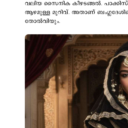
വലിയ സൈനിക കീഴടങ്ങല്‍. പാക്കിസ്ഥാ
ആഴമുള്ള മുറിവ്. അതാണ് ബംഗ്ലദേശിന്
തോല്‍വിയും.