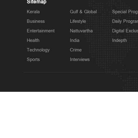
Sitemap
Kerala
Gulf & Global
Special Pro
Business
Lifestyle
Daily Progr
Entertainment
Nattuvartha
Digital Exclu
Health
India
Indepth
Technology
Crime
Sports
Interviews