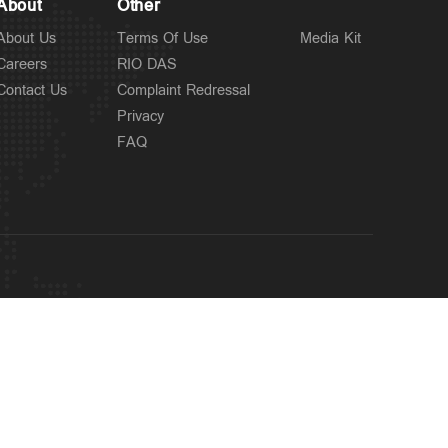
About
Other
About Us
Terms Of Use
Media Kit
Careers
RIO DAS
Contact Us
Complaint Redressal
Privacy
FAQ