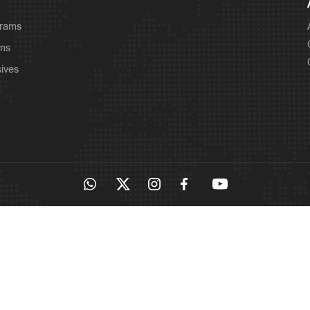
grams
ams
sives