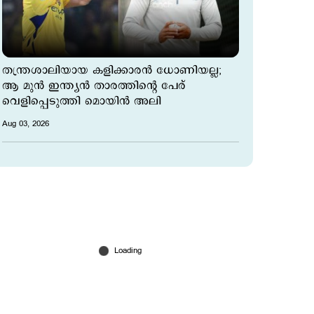
തന്ത്രശാലിയായ കളിക്കാരൻ ധോണിയല്ല;
ആ മുൻ ഇന്ത്യൻ താരത്തിന്‍റെ പേര്
വെളിപ്പെടുത്തി മൊയിൻ അലി
Aug 03, 2026
പുതിയ താരങ്ങളെ തേടി വൈബ്-ഭവ് ഹണ്ട്;