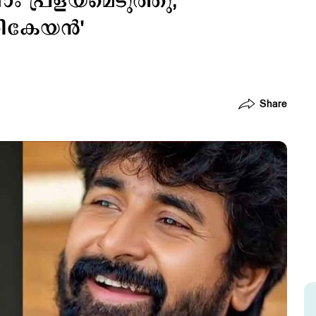
ല്ലാം പ്രളയമെടുത്തു;
ികേയന്‍'
Share