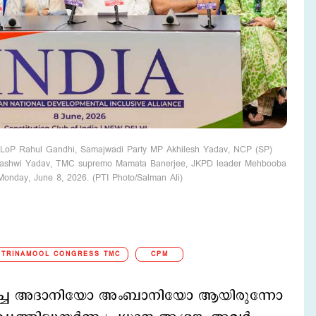
a LoP Rahul Gandhi, Samajwadi Party MP Akhilesh Yadav, NCP (SP)
ejashwi Yadav, TMC supremo Mamata Banerjee, JKPD leader Mehbooba
 Monday, June 8, 2026. (PTI Photo/Salman Ali)
TRINAMOOL CONGRESS TMC
CPM
ര്‍ച്ച അദാനിയോ അംബാനിയോ ആയിരുന്നോ