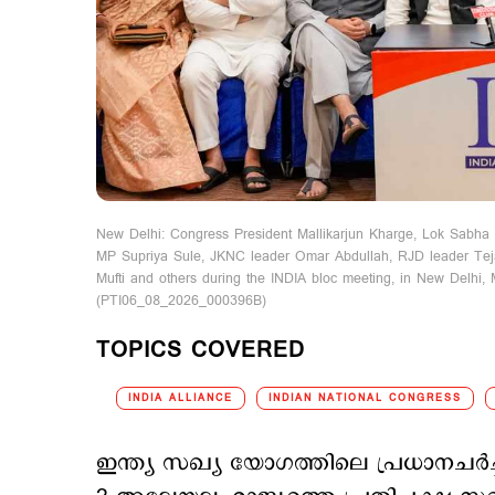
New Delhi: Congress President Mallikarjun Kharge, Lok Sabh
MP Supriya Sule, JKNC leader Omar Abdullah, RJD leader T
Mufti and others during the INDIA bloc meeting, in New Delhi,
(PTI06_08_2026_000396B)
TOPICS COVERED
INDIA ALLIANCE
INDIAN NATIONAL CONGRESS
ഇന്ത്യ സഖ്യ യോഗത്തിലെ പ്രധാനച