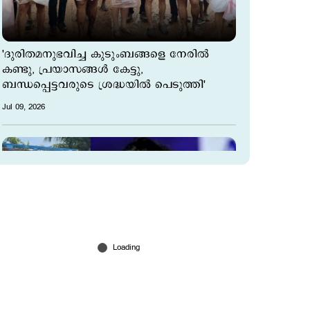
'ദുരിതമനുഭവിച്ച കുടുംബങ്ങളെ നേരിൽ
കണ്ടു, പ്രയാസങ്ങൾ കേട്ടു,
ബന്ധപ്പെട്ടവരുടെ ശ്രദ്ധയിൽ പെടുത്തി'
Jul 09, 2026
'അന്തസ് വേണമെടാ അന്തസ്'; തോറ്റിട്ടും
എംഎല്‍എ ബോര്‍ഡ് മാറ്റാതെ എം. മുകേഷ്;