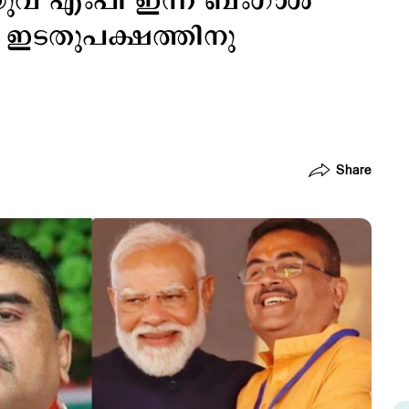
 യുവ എംപി ഇന്ന് ബംഗാൾ
ഠം ഇടതുപക്ഷത്തിനു
Share