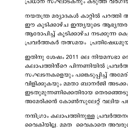
പ്രധാന സംഘാടകനും കടുത്ത വർഗീയവ
നയതന്ത്ര മര്യാദകൾ കാറ്റിൽ പറത
ഈ കൂടിക്കാഴ്ച ഇന്ത്യയുടെ ആഭ്യന്ത
ആരോപിച്ച് കൂടിക്കാഴ്ച നടക്കുന്ന ക
പ്രവർത്തകർ തത്സമയം പ്രതിഷേധമുയർ
ഇതിനു ശേഷം 2011 ലെ നിയമസഭാ തെരഞ്
കലാപത്തിൻ്റെ പിന്നണിയിൽ പ്രവർത്തി
സംഘടനകളെയും പങ്കെടുപ്പിച്ച് അമ
വിളിക്കുകയും മമതാ ബാനർജി അടക്കം
ഇടതുമുന്നണിക്കെതിരായ തെരഞ്ഞെടുപ്
അമേരിക്കൻ കോൺസുലേറ്റ് വലിയ പങ്ക
നന്ദിഗ്രാം കലാപത്തിനുള്ള പ്രവർത
വൈകിയില്ല. മമത വൈകാതെ അവരുടെ 