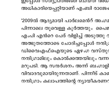
ഇപ്പോള്‍ സത്യപ്രതിജ്ഞ ചെയ്ത് അധികാ
അധികാരിയെപ്പറ്റിയാണ് എംബി രാജേഷിന
'2009ൽ ആദ്യമായി പാർലമെൻറ് അംഗമ
പിന്നാലെ തൂവെള്ള കുർത്തയും പൈജ
എംപി എൻറെ പേര് വിളിച്ച് അടുത്തു
അത്ഭുതത്തോടെ ചോദിച്ചപ്പോൾ നന്ദി
ഡിവൈഎഫ്ഐയുടെ ഏഴംഗ വസ്തുതാ
നന്ദിഗ്രാമിലും കൊൽക്കത്തയിലും വന്
മറുപടി. ആ സന്ദർശനം അന്ന് ബംഗാളി
വിവാദവുമായിരുന്നതാണ്. പിന്നീട്
നന്ദിഗ്രാം കലാപത്തിന്റെ ന്യായീകര