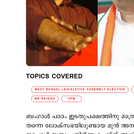
TOPICS COVERED
WEST BENGAL LEGISLATIVE ASSEMBLY ELECTION
MB RAJESH
CPM
ബംഗാൾ പാഠം ഇടതുപക്ഷത്തിനു മാത്രമ
തന്നെ ലോക്സഭയിലുണ്ടായ മുന്‍ അനുഭവം