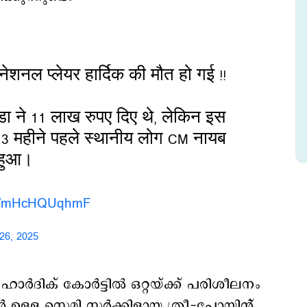
नेशनल प्लेयर हार्दिक की मौत हो गई !!
ड्डा ने 11 लाख रुपए दिए थे, लेकिन इस
। 3 महीने पहले स्थानीय लोग CM नायब
ं हुआ।
com/mHcHQUqhmF
26, 2025
്‍ ഹാർദിക് കോർട്ടിൽ ഒറ്റയ്ക്ക് പരിശീലനം
 ഉള്ള സെമി സർക്കിളായ ത്രീ-പോയിന്റ്