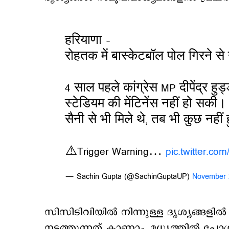
हरियाणा –
रोहतक में बास्केटबॉल पोल गिरने से 
4 साल पहले कांग्रेस MP दीपेंद्र हु
स्टेडियम की मेंटिनेंस नहीं हो सकी
सैनी से भी मिले थे, तब भी कुछ नही
⚠️Trigger Warning…
pic.twitter.
— Sachin Gupta (@SachinGuptaUP)
November 
സിസി‍‍ടിവിയില്‍ നിന്നുള്ള ദൃശ്യങ്ങളില
നടത്തുന്നത് കാണാം. മധ്യത്തിൽ പോൾ