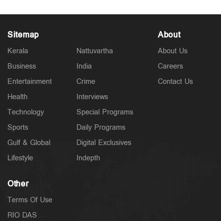
Sitemap
About
Kerala
Nattuvartha
About Us
Business
India
Careers
Entertainment
Crime
Contact Us
Health
Interviews
Technology
Special Programs
Sports
Daily Programs
Gulf & Global
Digital Exclusives
Lifestyle
Indepth
Other
Terms Of Use
RIO DAS