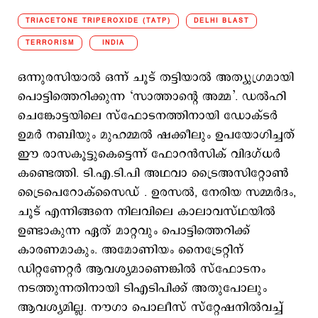
TRIACETONE TRIPEROXIDE (TATP)
DELHI BLAST
TERRORISM
INDIA
ഒന്നുരസിയാല്‍ ഒന്ന് ചൂട് തട്ടിയാല്‍ അത്യുഗ്രമായി
പൊട്ടിത്തെറിക്കുന്ന ‘സാത്താന്‍റെ അമ്മ’. ഡല്‍ഹി
ചെങ്കോട്ടയിലെ സ്ഫോടനത്തിനായി ഡോക്ടര്‍
ഉമര്‍ നബിയും മുഹമ്മല്‍ ഷക്കീലും ഉപയോഗിച്ചത്
ഈ രാസകൂട്ടുകെട്ടെന്ന് ഫോറന്‍സിക് വിദഗ്ധര്‍
കണ്ടെത്തി. ടി.എ.ടി.പി അഥവാ ട്രൈഅസിറ്റോൺ
ട്രൈപെറോക്‌സൈഡ് . ഉരസല്‍, നേരിയ സമ്മര്‍ദം,
ചൂട് എന്നിങ്ങനെ നിലവിലെ കാലാവസ്ഥയില്‍
ഉണ്ടാകുന്ന ഏത് മാറ്റവും പൊട്ടിത്തെറിക്ക്
കാരണമാകും. അമോണിയം നൈട്രേറ്റിന്
ഡിറ്റണേറ്റര്‍ ആവശ്യമാണെങ്കില്‍ സ്ഫോടനം
നടത്തുന്നതിനായി ടിഎടിപിക്ക് അതുപോലും
ആവശ്യമില്ല. നൗഗാ പൊലീസ് സ്റ്റേഷനില്‍വച്ച്