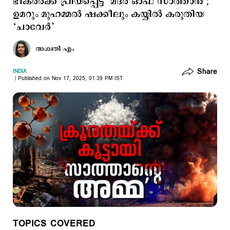
ഭീകരര്‍ക്ക് പ്രിയപ്പെട്ട ‘മദര്‍ ഓഫ് സാത്താന്‍’;
ഉമറും മുഹമ്മല്‍ ഷക്കീലും കയ്യില്‍ കരുതിയ
‘ചാവേര്‍’
അശ്വതി എം
Share
INDIA
Published on Nov 17, 2025, 01:39 PM IST
TOPICS COVERED