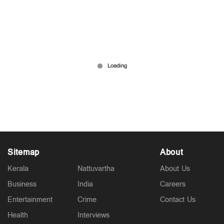
വയനാടും കോഴിക്കോടും റെഡ് അല‍ർട്ട്; 3
ജില്ലകളിൽ ഓറഞ്ച് അല‍ർട്ട്; അതീവ ജാഗ്രതാ
നി‍ർദ്ദേശം
Jul 07, 2026
Sitemap
About
Kerala
Nattuvartha
About Us
Business
India
Careers
Entertainment
Crime
Contact Us
Health
Interviews