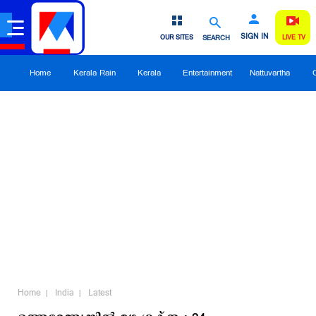
SIGN IN
OUR SITES
SEARCH
LIVE TV
Home
Kerala Rain
Kerala
Entertainment
Nattuvartha
Home
India
Latest