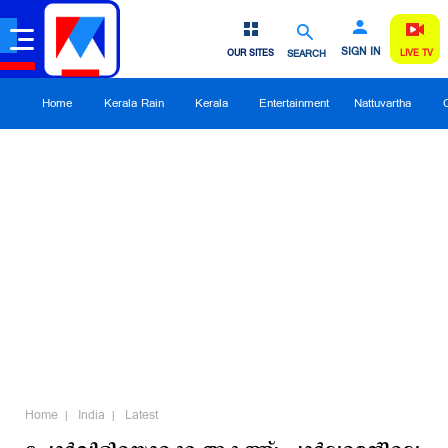
SIGN IN
OUR SITES
SEARCH
LIVE TV
Home
Kerala Rain
Kerala
Entertainment
Nattuvartha
Home
India
Latest