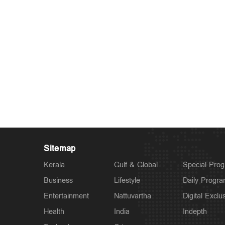
Sitemap
Kerala
Gulf & Global
Special Pro
Business
Lifestyle
Daily Progr
Entertainment
Nattuvartha
Digital Exclu
Health
India
Indepth