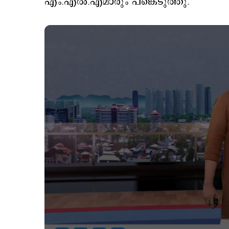
എം.എല്‍.എമാരും പങ്കെടുത്തു.