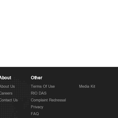
About
Other
About Us
Terms Of Use
Media Kit
Careers
RIO DAS
Contact Us
Complaint Redressal
Privacy
FAQ