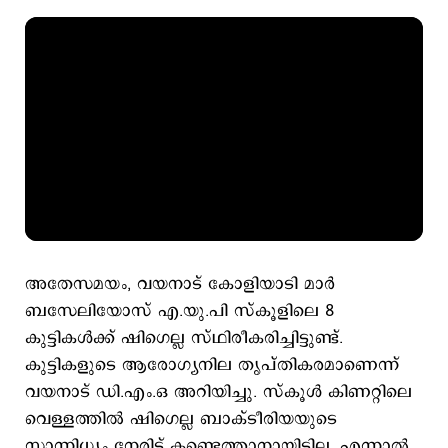
അതേസമയം, വയനാട് കോളിയാടി മാർ
ബസേലിയോസ് എ.യു.പി സ്കൂളിലെ 8
കുട്ടികൾക്ക് ഷിഗെല്ല സ്ഥിരീകരിച്ചിട്ടുണ്ട്.
കുട്ടികളുടെ ആരോഗ്യനില തൃപ്തികരമാണെന്ന്
വയനാട് ഡി.എം.ഒ അറിയിച്ചു. സ്കൂൾ കിണറ്റിലെ
വെള്ളത്തിൽ ഷിഗെല്ല ബാക്ടീരിയയുടെ
സാന്നിധ്യം നേരിട്ട് കണ്ടെത്താനായിട്ടില്ല. എന്നാൽ