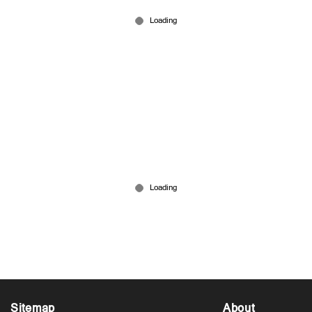
‘പിണറായിക്ക് സുരക്ഷാ ഭീഷണിയുണ്ടായിരുന്നു’;
തന്നെ പെടുത്തിയതാണെന്ന് ഗണ്‍മാന്‍
Jun 11, 2026
Sitemap
About