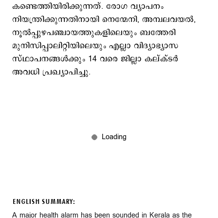
കണ്ടെത്തിയിരിക്കുന്നത്. രോഗ വ്യാപനം
നിയന്ത്രിക്കുന്നതിനായി നെന്മേനി, അമ്പലവയൽ,
നൂൽപ്പുഴപഞ്ചായത്തുകളിലെയും ബത്തേരി
മുനിസിപ്പാലിറ്റിയിലെയും എല്ലാ വിദ്യാഭ്യാസ
സ്ഥാപനങ്ങൾക്കും 14 വരെ ജില്ലാ കല്ക്ട‍ര്‍
അവധി പ്രഖ്യാപിച്ചു.
ENGLISH SUMMARY:
A major health alarm has been sounded in Kerala as the