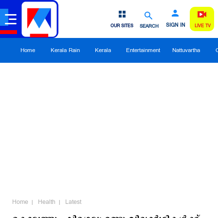
SIGN IN
OUR SITES
SEARCH
LIVE TV
Home
Kerala Rain
Kerala
Entertainment
Nattuvartha
Home
Health
Latest