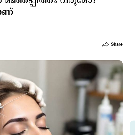
‍ മഞ്ഞപ്പിത്തം വരുമോ?
ാണ്
Share