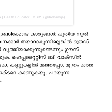
ija | Health Educator | MBBS (@drdhamija)
രദ്ധിക്കേണ്ട കാര്യങ്ങള്‍: പുതിയ നൂല്‍
കാര്‍ തയാറാകുന്നില്ലെങ്കില്‍ ത്രെഡ്
വൃത്തിയാക്കുന്നുണ്ടെന്നും ഗ്ലൗസ്
തുക. ഹെപ്പറ്റൈറ്റിസ് ബി വാക്സീന്‍
ീണമോ, കണ്ണുകളില്‍ മഞ്ഞപ്പോ, മൂത്രം മഞ്ഞ
ഡോക്ടറെ കാണുകയും പറയുന്ന
.