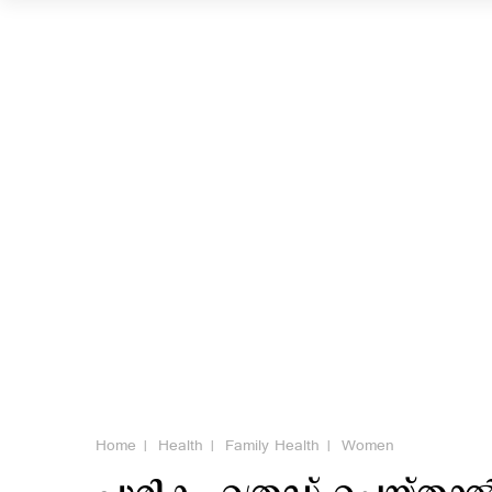
Home
Health
Family Health
Women