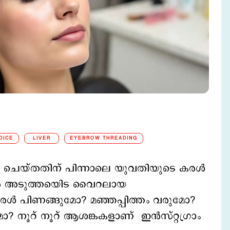
DICE
LIVER
EYEBROW THREADING
രെഡ് ചെയ്തതിന് പിന്നാലെ യുവതിയുടെ കരള്‍
ാമില്‍ അടുത്തയിെട വൈറലായ
കരള്‍ പിണങ്ങുമോ? മഞ്ഞപ്പിത്തം വരുമോ?
ോ? നൂറ് നൂറ് ആശങ്കകളാണ് ഇന്‍സ്റ്റഗ്രാം