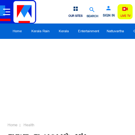
SIGN IN
OUR SITES
SEARCH
LIVE TV
Home
Kerala Rain
Kerala
Entertainment
Nattuvartha
Home
Health