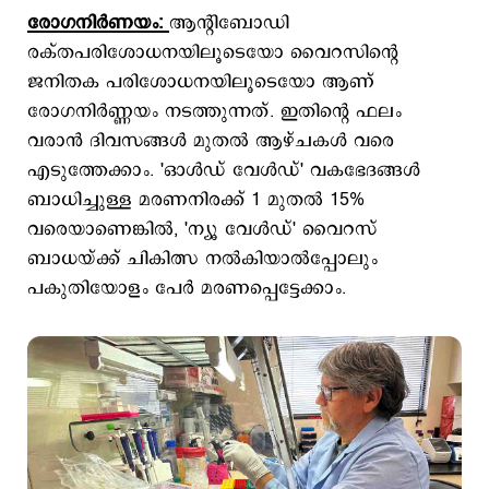
രോഗനിര്‍ണയം:
ആന്റിബോഡി
രക്തപരിശോധനയിലൂടെയോ വൈറസിന്റെ
ജനിതക പരിശോധനയിലൂടെയോ ആണ്
രോഗനിർണ്ണയം നടത്തുന്നത്. ഇതിന്റെ ഫലം
വരാൻ ദിവസങ്ങൾ മുതൽ ആഴ്ചകൾ വരെ
എടുത്തേക്കാം. 'ഓൾഡ് വേൾഡ്' വകഭേദങ്ങൾ
ബാധിച്ചുള്ള മരണനിരക്ക് 1 മുതൽ 15%
വരെയാണെങ്കിൽ, 'ന്യൂ വേൾഡ്' വൈറസ്
ബാധയ്ക്ക് ചികിത്സ നൽകിയാൽപ്പോലും
പകുതിയോളം പേര്‍ മരണപ്പെട്ടേക്കാം.