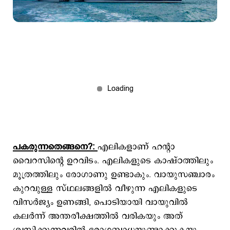
പകരുന്നതെങ്ങനെ?:
എലികളാണ് ഹന്‍റാ
വൈറസിന്‍റെ ഉറവിടം. എലികളുടെ കാഷ്ഠത്തിലും
മൂത്രത്തിലും രോഗാണു ഉണ്ടാകും. വായുസഞ്ചാരം
കുറവുള്ള സ്ഥലങ്ങളില്‍ വീഴുന്ന എലികളുടെ
വിസര്‍ജ്യം ഉണങ്ങി, പൊടിയായി വായുവില്‍
കലര്‍ന്ന് അന്തരീക്ഷത്തില്‍ വരികയും അത്