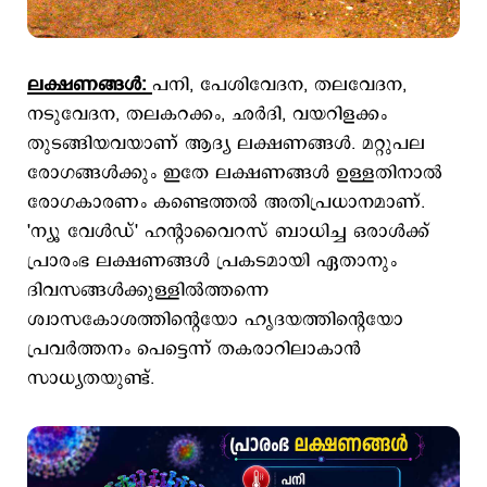
ലക്ഷണങ്ങള്‍:
പനി, പേശിവേദന, തലവേദന,
നടുവേദന, തലകറക്കം, ഛര്‍ദി, വയറിളക്കം
തുടങ്ങിയവയാണ് ആദ്യ ലക്ഷണങ്ങള്‍. മറ്റുപല
രോഗങ്ങള്‍ക്കും ഇതേ ലക്ഷണങ്ങള്‍ ഉള്ളതിനാല്‍
രോഗകാരണം കണ്ടെത്തല്‍ അതിപ്രധാനമാണ്.
'ന്യൂ വേൾഡ്' ഹന്‍റാവൈറസ് ബാധിച്ച ഒരാൾക്ക്
പ്രാരംഭ ലക്ഷണങ്ങൾ പ്രകടമായി ഏതാനും
ദിവസങ്ങൾക്കുള്ളിൽത്തന്നെ
ശ്വാസകോശത്തിന്റെയോ ഹൃദയത്തിന്റെയോ
പ്രവർത്തനം പെട്ടെന്ന് തകരാറിലാകാൻ
സാധ്യതയുണ്ട്.