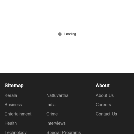
അറ്റ്ലാന്‍റിക്കില്‍ നങ്കൂരമിട്ട കപ്പലില്‍
ഹാന്‍റാവൈറസ് വ്യാപനം; ക്രൂ അംഗങ്ങളില്‍
ഇന്ത്യക്കാരും, ആശങ്ക
May 08, 2026
Sitemap
About
Kerala
Nattuvartha
About Us
Business
India
Careers
Entertainment
Crime
Contact Us
Health
Interviews
Technology
Special Programs