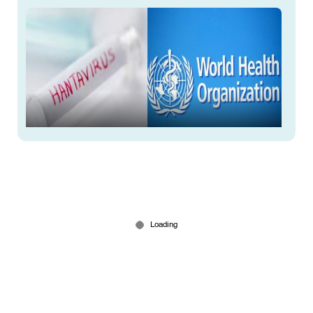
ലോക്‌ഡൗണ്‍ ഉണ്ടാകുമോ? മാസ്ക്
ധരിക്കേണ്ടതുണ്ടോ?; ഹാന്‍റാ വൈറസിൽ വ്യക്തത
വരുത്തി ഡബ്ള്യുഎച്ച്ഒ
May 08, 2026