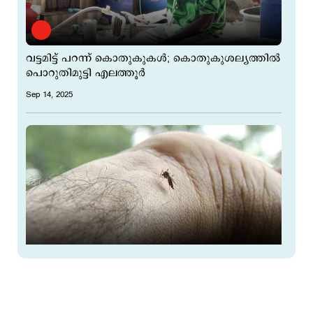
വട്ടമിട്ട് പറന്ന് കൊതുകുകള്‍; കൊതുകുശല്യത്തില്‍
പൊറുതിമുട്ടി എലത്തൂർ
Sep 14, 2025
'ചൂടും ഈര്‍പ്പവും വില്ലനാകും; ഡെങ്കി മരണം
വര്‍ധിക്കും'; കേരളത്തിന് വേണം അടിയന്തര
ജാഗ്രത