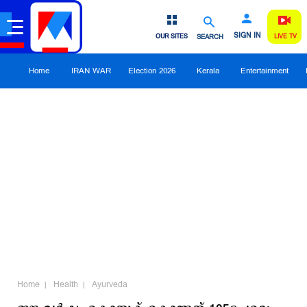
SIGN IN
OUR SITES
SEARCH
LIVE TV
Home
IRAN WAR
Election 2026
Kerala
Entertainment
Home
Health
Ayurveda