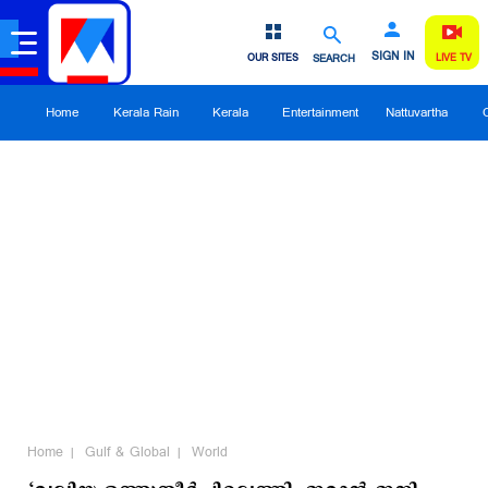
SIGN IN
OUR SITES
SEARCH
LIVE TV
Home
Kerala Rain
Kerala
Entertainment
Nattuvartha
Home
Gulf & Global
World