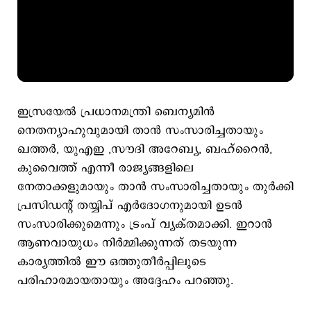
ഇസ്രയേൽ പ്രധാനമന്ത്രി ബെന്യമിൻ
നെതന്യാഹുവുമായി താൻ സംസാരിച്ചതായും
ഖത്തർ, യുഎഇ ,സൗദി അറേബ്യ, ബഹ്റൈൻ,
കുവൈത്ത് എന്നീ രാജ്യങ്ങളിലെ
നേതാക്കളുമായും താന്‍ സംസാരിച്ചതായും തുർക്കി
പ്രസിഡന്റ് തയ്യിപ് എർദോഗനുമായി ഉടൻ
സംസാരിക്കുമെന്നും ട്രംപ് വ്യക്തമാക്കി. ഇറാൻ
ആണവായുധം നിർമ്മിക്കുന്നത് തടയുന്ന
കാര്യത്തിൽ ഈ ഒത്തുതീര്‍പ്പിലൂടെ
പരിഹാരമായതായും അദ്ദേഹം പറഞ്ഞു.