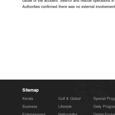
cause of the accident. Search and rescue operations in t
Authorities confirmed there was no external involvement 
Sitemap
Kerala
Gulf & Global
Special Pro
Business
Lifestyle
Daily Progr
Entertainment
Nattuvartha
Digital Exclu