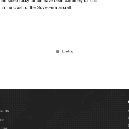
he steep rocky terrain have been extremely difficult.
in the crash of the Soviet-era aircraft.
grams
ams
sives