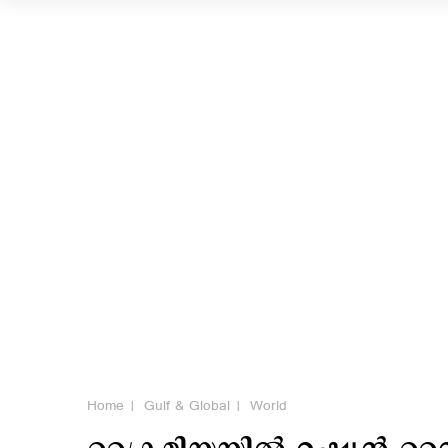
Home
Gulf & Global
World