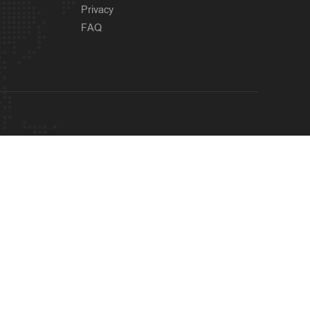
Privacy
FAQ
OUR SITES
MANORAMA
ONMANORAMA
THE WEEK
ONLINE