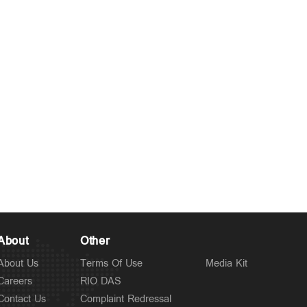
About
Other
About Us
Terms Of Use
Media Kit
Careers
RIO DAS
Contact Us
Complaint Redressal