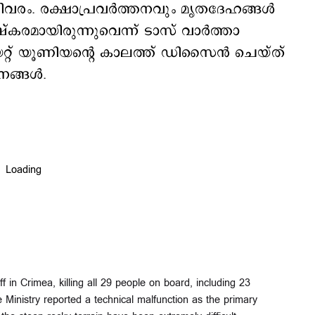
വരം. രക്ഷാപ്രവര്‍ത്തനവും മൃതദേഹങ്ങള്‍
കരമായിരുന്നുവെന്ന് ടാസ് വാര്‍ത്താ
യറ്റ് യൂണിയന്‍റെ കാലത്ത് ഡിസൈന്‍ ചെയ്ത്
ങ്ങള്‍.
f in Crimea, killing all 29 people on board, including 23
nistry reported a technical malfunction as the primary