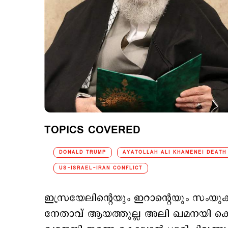
TOPICS COVERED
DONALD TRUMP
AYATOLLAH ALI KHAMENEI DEATH
US-ISRAEL-IRAN CONFLICT
ഇസ്രയേലിന്‍റെയും ഇറാന്‍റെയും സംയു
നേതാവ് ആയത്തുല്ല അലി ഖമനയി കൊല്ലപ്