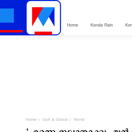
Home
Kerala Rain
Ker
Home
Gulf & Global
World