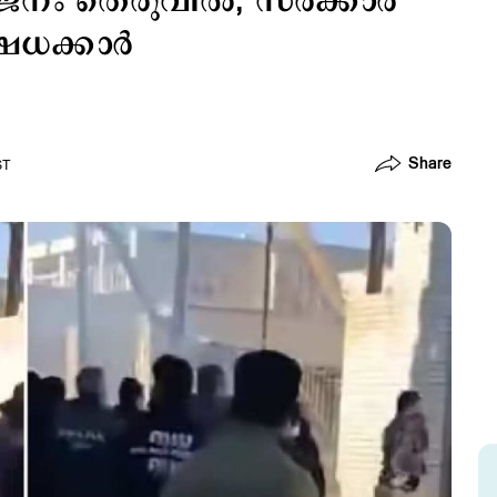
ജനം തെരുവില്‍; സര്‍ക്കാര്‍
േധക്കാര്‍
Share
ST