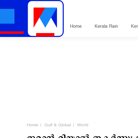
Home
Kerala Rain
Ker
Home
Gulf & Global
World