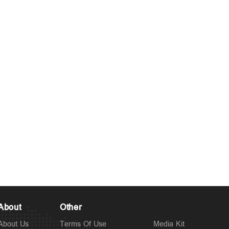
About
Other
About Us
Terms Of Use
Media Kit