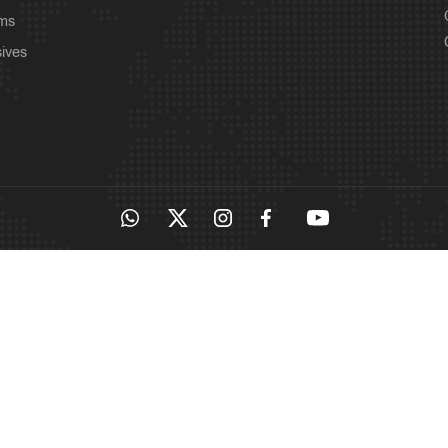
ams
sives