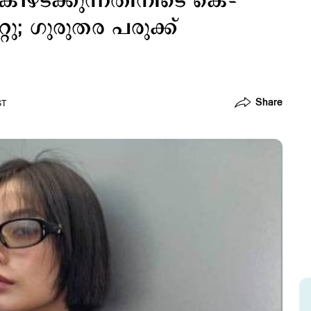
 കീഴടക്കുന്നതിനിടെ കെ–
റു; ഗുരുതര പരുക്ക്
Share
ST