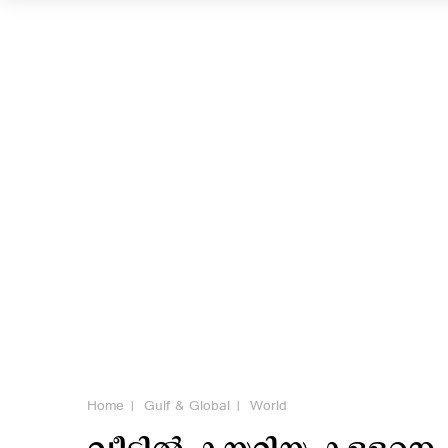
Home
Gulf & Global
World