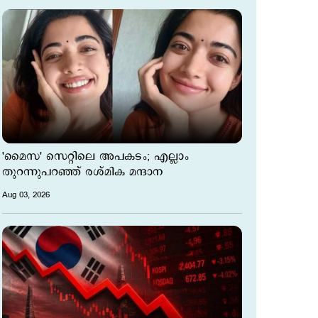
'മൈസ' സെറ്റിലെ അപകടം; എല്ലാം
തുറന്നുപറഞ്ഞ് രശ്മിക മന്ദാന
Aug 03, 2026