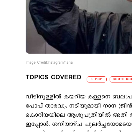
Image Credit:Instagram/nana
TOPICS COVERED
K-POP
SOUTH KO
വീടിനുള്ളില്‍ കയറിയ കള്ളനെ ബലപ്
പോപ് താരവും നടിയുമായി നാന (ജിന്‍ 
കൊറിയയിലെ ആശുപത്രിയില്‍ അതി ത
ഇപ്പോള്‍. ശനിയാഴ്ച പുലര്‍ച്ചയോടെ