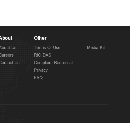
About
Other
About Us
Terms Of Use
Media Kit
Careers
RIO DAS
Contact Us
Complaint Redressal
Privacy
FAQ
OUR SITES