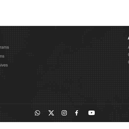
grams
ams
sives