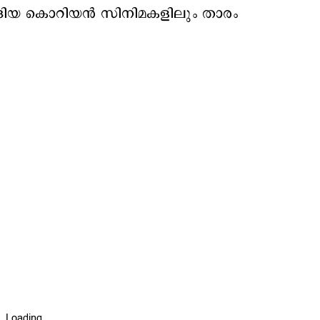
ടങ്ങിയ കൊറിയന്‍ സിനിമകളിലും താരം