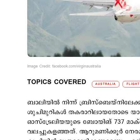
Image Credit: facebook.com/virginaustralia
TOPICS COVERED
AUSTRALIA
FLIGHT
ബാലിയില്‍ നിന്ന് ബ്രിസ്​ബെയ്നിലേക്
ശുചിമുറികള്‍ തകരാറിലായതോടെ യാത്രക്ക
ഓസ്ട്രേലിയയുടെ ബോയിങ് 737 മാക്സ
വലച്ചുകളഞ്ഞത്. ആറുമണിക്കൂര്‍ നേരമു