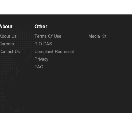
About
Other
About Us
Terms Of Use
Media Kit
Careers
RIO DAS
Contact Us
Complaint Redressal
Privacy
FAQ