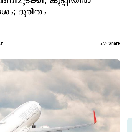
ണിമുടക്കി; കുപ്പിയില്‍
േശം; ദുരിതം
Share
ST