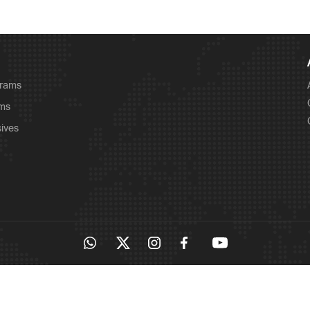
grams
ams
sives