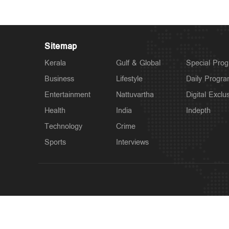
Sitemap
Kerala
Gulf & Global
Special Pro
Business
Lifestyle
Daily Progr
Entertainment
Nattuvartha
Digital Exclu
Health
India
Indepth
Technology
Crime
Sports
Interviews