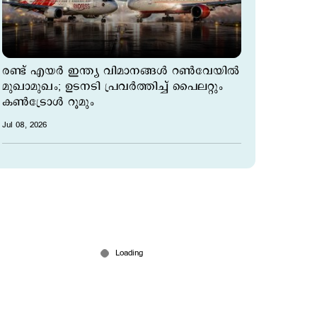
രണ്ട് എയർ ഇന്ത്യ വിമാനങ്ങൾ റൺവേയിൽ
മുഖാമുഖം; ഉടനടി പ്രവര്‍ത്തിച്ച് പൈലറ്റും
കണ്‍ട്രോള്‍ റൂമും
Jul 08, 2026
ചരിത്രമെഴുതി ഈജിപ്ത്; പെനല്‍റ്റി