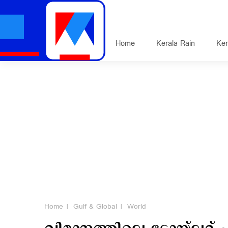
Home
Kerala Rain
Ker
Home
Gulf & Global
World