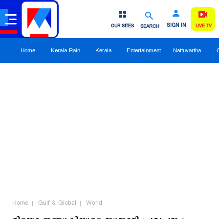
SIGN IN
OUR SITES
SEARCH
LIVE TV
Home
Kerala Rain
Kerala
Entertainment
Nattuvartha
Home
Gulf & Global
World