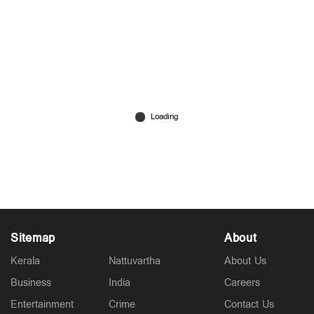
‘നാവില്‍ ആണി അടിക്കേണ്ടി വരും’;
ജി.സുധാകരനെതിരെ സിപിഎം പ്രതിഷേധം
Jul 11, 2026
Sitemap
About
Kerala
Nattuvartha
About Us
Business
India
Careers
Entertainment
Crime
Contact Us