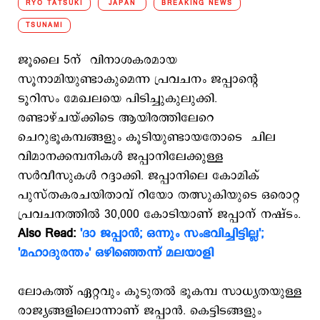
RYO TATSUKI
JAPAN
BREAKING NEWS
TSUNAMI
ജൂലൈ 5ന് വിനാശകരമായ
സൂനാമിയുണ്ടാകുമെന്ന പ്രവചനം ജപ്പാന്‍റെ
ടൂറിസം മേഖലയെ പിടിച്ചുകുലുക്കി.
രണ്ടാഴ്ചയ്ക്കിടെ ആയിരത്തിലേറെ
ചെറുഭൂകമ്പങ്ങളും കൂടിയുണ്ടായതോടെ ചില
വിമാനക്കമ്പനികൾ ജപ്പാനിലേക്കുള്ള
സർവീസുകൾ റദ്ദാക്കി. ജപ്പാനിലെ കോമിക്
പുസ്തകരചയിതാവ് റിയോ തത്സുകിയുടെ ഒരൊറ്റ
പ്രവചനത്തില്‍ 30,000 കോടിയാണ് ജപ്പാന് നഷ്ടം.
Also Read:
'ദാ ജപ്പാന്‍; ഒന്നും സംഭവിച്ചിട്ടില്ല';
'മഹാദുരന്തം' ഒഴിഞ്ഞെന്ന് മലയാളി
ലോകത്ത് ഏറ്റവും കൂടുതൽ ഭൂകമ്പ സാധ്യതയുള്ള
രാജ്യങ്ങളിലൊന്നാണ് ജപ്പാന്‍. കെട്ടിടങ്ങളും