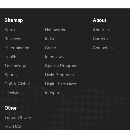
Sitemap
About
Kerala
Nattuvartha
About Us
Business
India
Careers
Entertainment
Crime
Contact Us
Health
Interviews
Technology
Special Programs
Sports
Daily Programs
Gulf & Global
Digital Exclusives
Lifestyle
Indepth
Other
Terms Of Use
RIO DAS