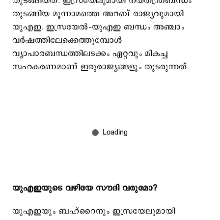
തുടങ്ങിയത്. ഇസ്രയേലുമായി നയതന്ത്രബന്ധം
തുടങ്ങിയ മൂന്നാമത്തെ അറബ് രാജ്യവുമായി
യുഎഇ. ഇസ്രയേല്‍–യുഎഇ ബന്ധം അഞ്ചാം
വര്‍ഷത്തിലേക്കെത്തുമ്പോള്‍
വ്യാപാരബന്ധത്തിലടക്കം ഏറ്റവും മികച്ച
സഹകരണമാണ് ഇരുരാജ്യങ്ങളും തുടരുന്നത്.
യുഎഇയുടെ വഴിയേ സൗദി വരുമോ?
യുഎഇയും ബഹ്റൈനും ഇസ്രയേലുമായി