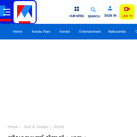
SIGN IN
OUR SITES
SEARCH
LIVE TV
Home
Kerala Rain
Kerala
Entertainment
Nattuvartha
Home
Gulf & Global
World