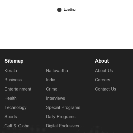
'എനിക്ക് മോദിജീയുടെ കാല്‍കഴുകി വെളളം
കുടിക്കണം'; അദ്ദേഹം വിഷ്ണുവിന്‍റെ
അവതാരമെന്ന് നടന്‍ സുദേഷ് ബേരി
Jul 30, 2026
Sitemap
About
Kerala
Nattuvartha
About Us
Business
India
Careers
Entertainment
Crime
Contact Us
Health
Interviews
Technology
Special Programs
Sports
Daily Programs
Gulf & Global
Digital Exclusives