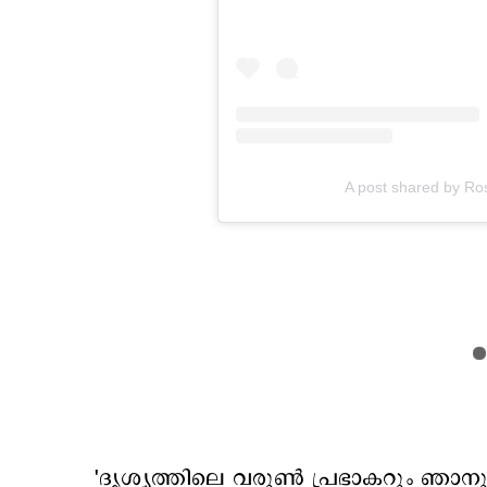
A post shared by R
'ദൃശ്യത്തിലെ വരുണ്‍ പ്രഭാകറും ഞാന