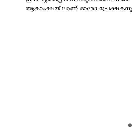
ആകാംക്ഷയിലാണ് ഓരോ പ്രേക്ഷകനു