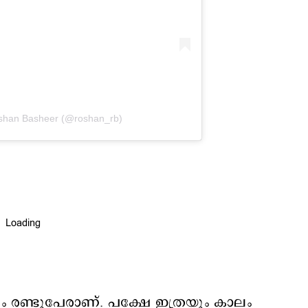
oshan Basheer (@roshan_rb)
ും രണ്ടുപേരാണ്. പക്ഷേ ഇത്രയും കാലം