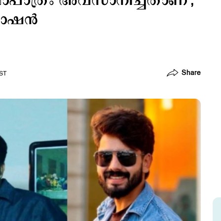
ാപാത്രം അവസാനിച്ചതാണ്';
റോഷന്‍
Share
IST