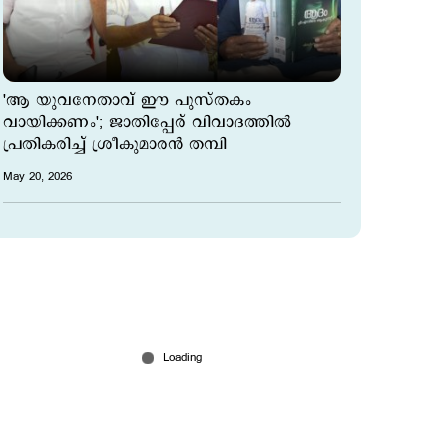
'ആ യുവനേതാവ് ഈ പുസ്തകം
വായിക്കണം'; ജാതിപ്പേര് വിവാദത്തില്‍
പ്രതികരിച്ച് ശ്രീകുമാരന്‍ തമ്പി
May 20, 2026
'മുടി പിന്നിയിടുമ്പോള്‍ ആ പാട്ട് ഓര്‍മവരും';