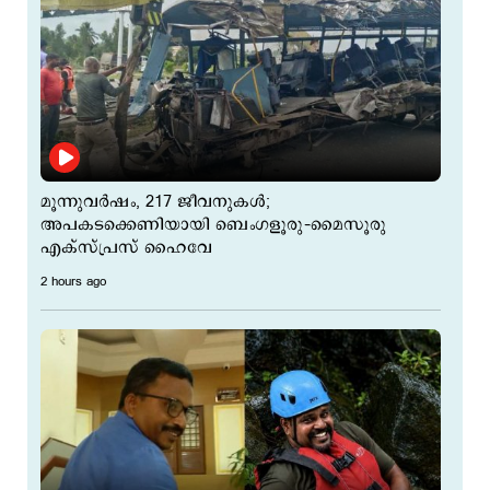
മൂന്നുവർഷം, 217 ജീവനുകൾ;
അപകടക്കെണിയായി ബെംഗളൂരു–മൈസൂരു
എക്സ്പ്രസ് ഹൈവേ
2 hours ago