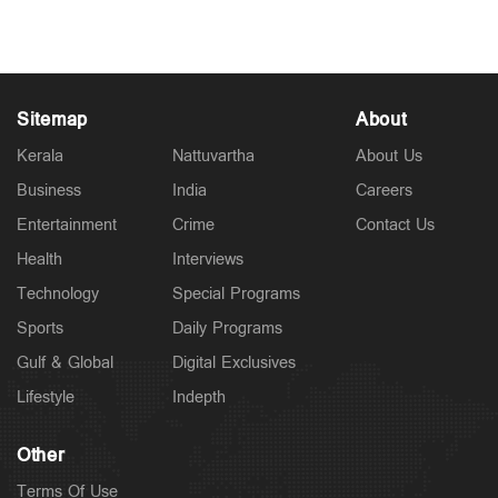
5 hours ago
Sitemap
About
Kerala
Nattuvartha
About Us
Business
India
Careers
Entertainment
Crime
Contact Us
Health
Interviews
Technology
Special Programs
Sports
Daily Programs
Gulf & Global
Digital Exclusives
Lifestyle
Indepth
Other
Terms Of Use