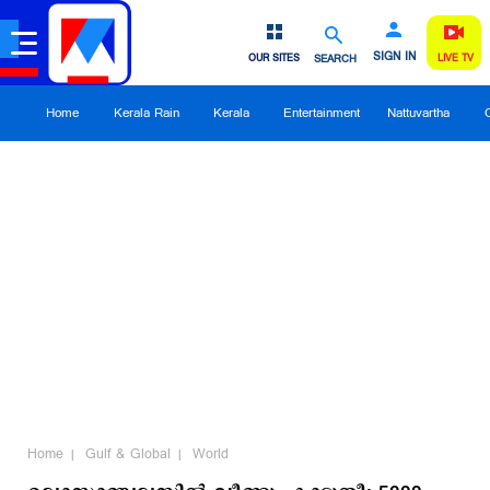
SIGN IN
OUR SITES
SEARCH
LIVE TV
Home
Kerala Rain
Kerala
Entertainment
Nattuvartha
Home
Gulf & Global
World