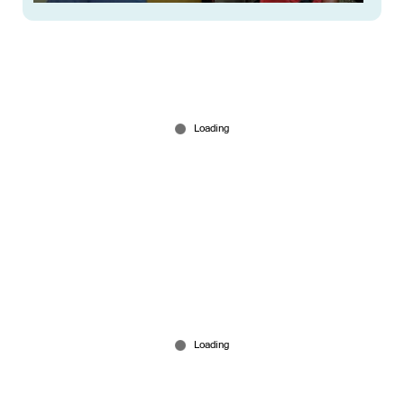
രക്ഷാപ്രവര്‍ത്തകന്‍ രാജേഷിന്‍റെ മൃതദേഹത്തോട്
അനാദരം; തഹസില്‍ദാരെ സസ്പെന്‍ഡ് ചെയ്യും
3 hours ago
അര്‍ജുന്‍ ആയങ്കിക്കായി അരിച്ചുപെറുക്കി
പൊലീസ്; ഒളിവില്‍ പോകാന്‍ സഹായിച്ച
നാലുപേര്‍ കസ്റ്റഡിയില്‍