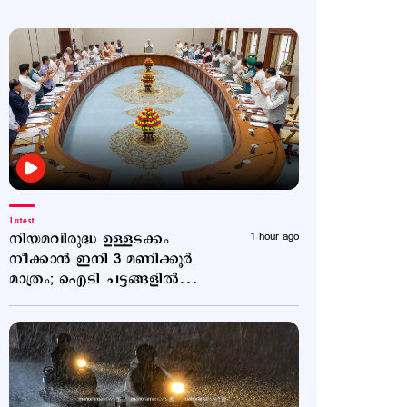
Latest
നിയമവിരുദ്ധ ഉള്ളടക്കം
1 hour ago
നീക്കാൻ ഇനി 3 മണിക്കൂർ
മാത്രം; ഐടി ചട്ടങ്ങളിൽ
ഭേദഗതി