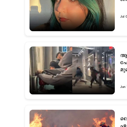
Jul 
ആപ
ഫോ
മു
Jun 
ലൊ
ഏക