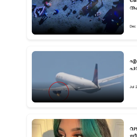
ബോ
ത
Dec 
എന
പര
Jul 
വഴ
ജീ