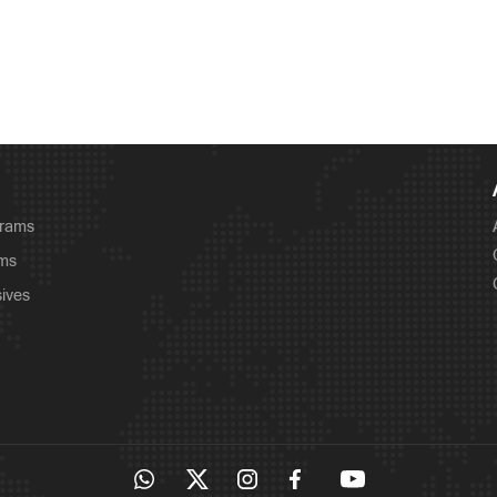
grams
ams
sives