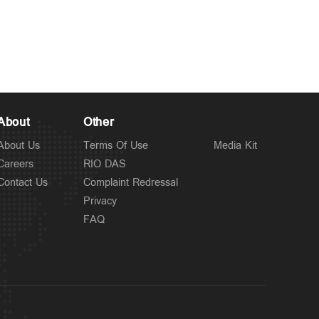
Spotlight
പ്രളയ രക്ഷാപ്രവർത്തിന്
8 hours ago
ഉപയോഗിച്ച വാഹനത്തിന്
7000 രൂപ പിഴ ചുമത്തി;
പിന്നാലെ ഇടപെട്ട്
About
Other
മുഖ്യമന്ത്രി
About Us
Terms Of Use
Media Kit
Careers
RIO DAS
Contact Us
Complaint Redressal
Privacy
FAQ
Kuttapathram
സഹപ്രവർത്തകയെ
8 hours ago
ലിഫ്റ്റിൽ വച്ച് പീഡിപ്പിച്ചു;