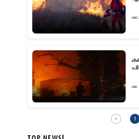
Jan 
കല
പി
Jan 
1
TOP NEWS!