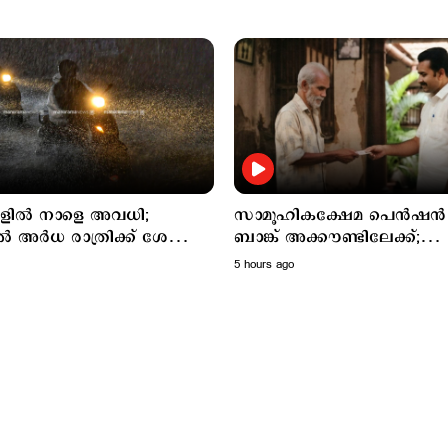
ലകളിൽ നാളെ അവധി;
സാമൂഹികക്ഷേമ പെൻഷൻ
ൽ അര്‍ധ രാത്രിക്ക് ശേഷം
ബാങ്ക് അക്കൗണ്ടിലേക്ക്;
യ മഴയ്ക്ക് സാധ്യത
സഹകരണ ബാങ്കുകളെ ഒഴിവ
5 hours ago