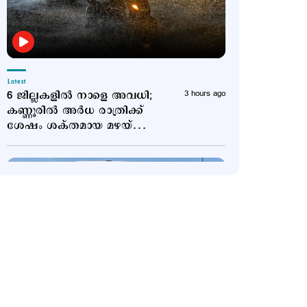
Latest
6 ജില്ലകളിൽ നാളെ അവധി;
3 hours ago
കണ്ണൂരിൽ അര്‍ധ രാത്രിക്ക്
ശേഷം ശക്തമായ മഴയ്ക്ക്
സാധ്യത
Politics