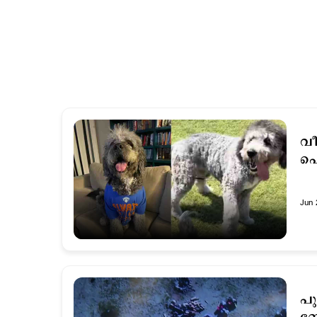
വീ
പ
Jun 
പു