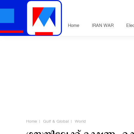
Home
IRAN WAR
Ele
Home
Gulf & Global
World