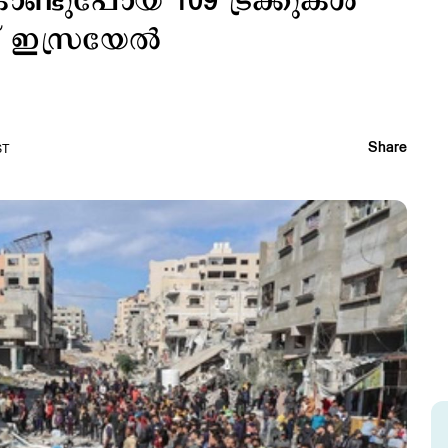
ണ്ടുപോയ 109 ട്രക്കുകൾ
് ഇസ്രയേല്‍
Share
ST