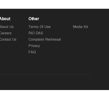
About
Other
About Us
Terms Of Use
Media Kit
Careers
RIO DAS
Contact Us
Complaint Redressal
Privacy
FAQ