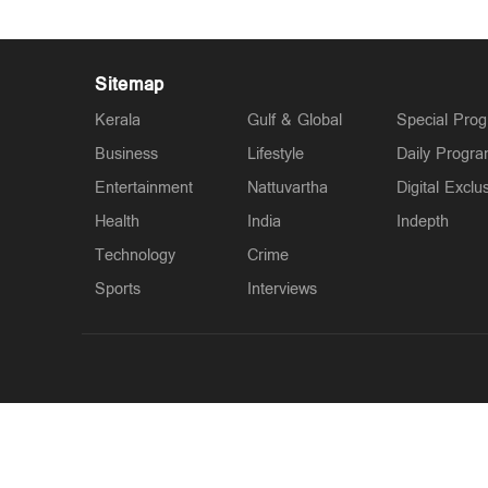
Sitemap
Kerala
Gulf & Global
Special Pro
Business
Lifestyle
Daily Progr
Entertainment
Nattuvartha
Digital Exclu
Health
India
Indepth
Technology
Crime
Sports
Interviews