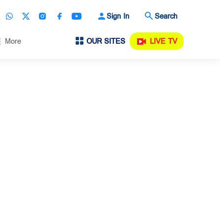
Sign In
Search
OUR SITES
LIVE TV
More