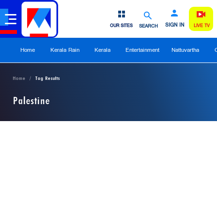
SIGN IN
OUR SITES
SEARCH
LIVE TV
Home
Kerala Rain
Kerala
Entertainment
Nattuvartha
Home
Tag Results
Palestine