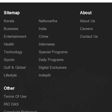
Sitemap
About
Kerala
Nattuvartha
About Us
Business
India
Careers
Latest
കുമരകത്ത് വെള്ളക്കെട്ട്; ആശുപത്രിയിലെത്താൻ
Entertainment
Crime
Contact Us
വൈകി; വീട്ടമ്മ മരിച്ചു
2 hours ago
Health
Interviews
Technology
Special Programs
Sports
Daily Programs
Gulf & Global
Digital Exclusives
Lifestyle
Indepth
Other
Terms Of Use
RIO DAS