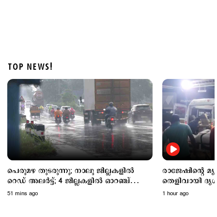
TOP NEWS!
Latest
രാജേഷിന്റെ മൃതദേഹത്തോട് അനാദരം: തെളിവായി
ദൃശ്യങ്ങൾ പുറത്ത്
1 hour ago
പെരുമഴ തുടരുന്നു; നാലു ജില്ലകളില്‍
രാജേഷിന്റെ മ
റെഡ് അലര്‍ട്ട്; 4 ജില്ലകളില്‍ ഓറഞ്ച്
തെളിവായി ദൃശ്
അലര്‍ട്ട്
51 mins ago
1 hour ago