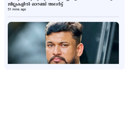
ജില്ലകളില്‍ ഓറഞ്ച് അലര്‍ട്ട്
51 mins ago
Kuttapathram
ആഭ്യന്തര മന്ത്രിക്കും പൊലീസിനും വെല്ലുവിളി;
'ആയങ്കി'യെ പൂട്ടാന്‍ 10 അംഗ പ്രത്യേക സംഘം
1 hour ago