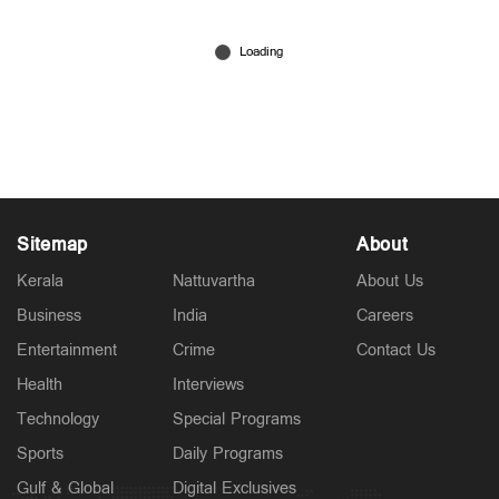
യുഎസും ഇറാനും ‘ഡീലായി’; ഇനി
നെതന്യാഹുവിന്‍റെ റോള്‍ എന്ത്? ട്രംപുമായി
ഉടക്കുമോ?
Jun 18, 2026
Sitemap
About
Kerala
Nattuvartha
About Us
Business
India
Careers
Entertainment
Crime
Contact Us
Health
Interviews
Technology
Special Programs
Sports
Daily Programs
Gulf & Global
Digital Exclusives