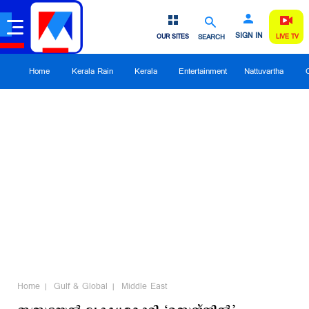
SIGN IN
OUR SITES
SEARCH
LIVE TV
Home
Kerala Rain
Kerala
Entertainment
Nattuvartha
Home
Gulf & Global
Middle East