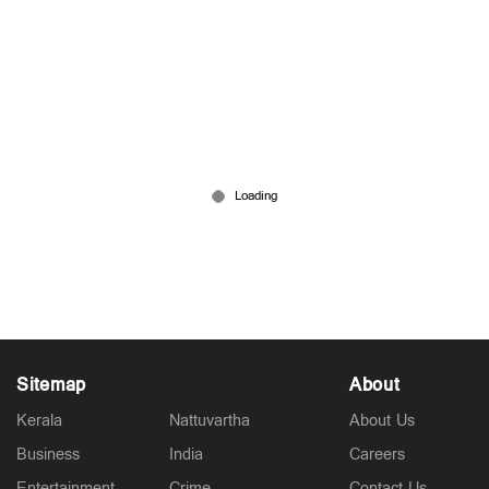
രണ്ടും കല്‍പ്പിച്ച് ഇറാന്‍; കമാന്‍ഡോകളുമായി
യെമനിലേക്ക് രഹസ്യ വിമാനം; കടത്തിയത്
മിസൈലും സ്വര്‍ണവും
Jul 23, 2026
Sitemap
About
Kerala
Nattuvartha
About Us
Business
India
Careers
Entertainment
Crime
Contact Us