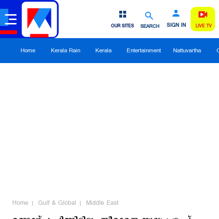
SIGN IN
OUR SITES
SEARCH
LIVE TV
Home
Kerala Rain
Kerala
Entertainment
Nattuvartha
Home
Gulf & Global
Middle East