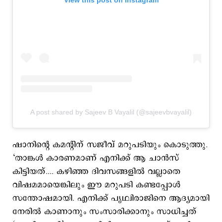
View this post on Instagram
A post shared by Sajeev B Vayalil (@sajeevbvayalil)
ഷാനിന്‍റെ കമന്‍റിന് സജീവ് മറുപടിയും കൊടുത്തു.
‘താങ്കൾ കാരണമാണ് എനിക്ക് ആ ചാൻസ്
കിട്ടിയത്.... കഴിഞ്ഞ ദിവസങ്ങളിൽ വല്ലാതെ
വിഷമമായെങ്കിലും ഈ മറുപടി കണ്ടപ്പോൾ
സന്തോഷമായി. എനിക്ക് പൃഥ്വിരാജിനെ ആദ്യമായി
നേരിൽ കാണാനും സംസാരിക്കാനും സാധിച്ചത്