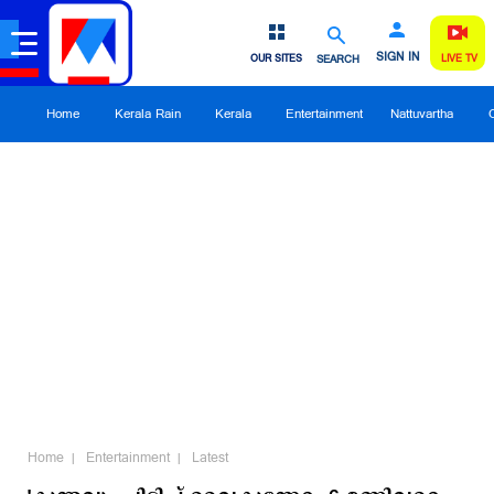
SIGN IN
OUR SITES
SEARCH
LIVE TV
Home
Kerala Rain
Kerala
Entertainment
Nattuvartha
Home
Entertainment
Latest