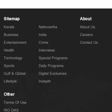
Sitemap
About
Kerala
Nattuvartha
About Us
Business
India
Careers
Entertainment
Crime
Contact Us
Health
Interviews
Technology
Special Programs
Sports
Daily Programs
Gulf & Global
Digital Exclusives
Lifestyle
Indepth
Other
Terms Of Use
RIO DAS