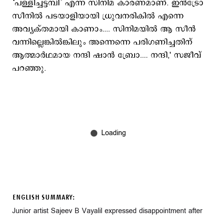
‘പള്ളിച്ചട്ടമ്പി’ എന്ന സിനിമ കാരണമാണ്. ഇൻട്രോ
സീനിൽ പടയാളിയായി ധ്രുവനരികിൽ എന്നെ
അവ്യക്തമായി കാണാം.... സിനിമയിൽ ആ സീൻ
വന്നില്ലെങ്കിൽങ്കിലും അന്നെന്നെ പരിഗണിച്ചതിന്
ആത്മാർഥമായ നന്ദി ഷാൻ ബ്രോ.... നന്ദി,' സജീവ്
പറഞ്ഞു.
ENGLISH SUMMARY:
Junior artist Sajeev B Vayalil expressed disappointment after