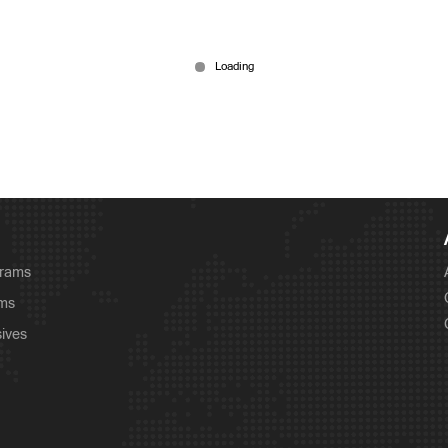
grams
ams
sives