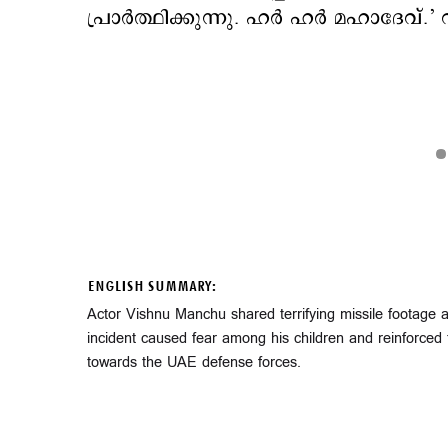
പ്രാർത്ഥിക്കുന്നു. ഹർ ഹർ മഹാദേവ്.’ വ
ENGLISH SUMMARY:
Actor Vishnu Manchu shared terrifying missile footage am
incident caused fear among his children and reinforced th
towards the UAE defense forces.