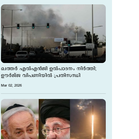
ഖത്തർ എൽഎൻജി ഉൽപാദനം നിർത്തി;
ഊർജ്ജ വിപണിയില്‍ പ്രതിസന്ധി
Mar 02, 2026