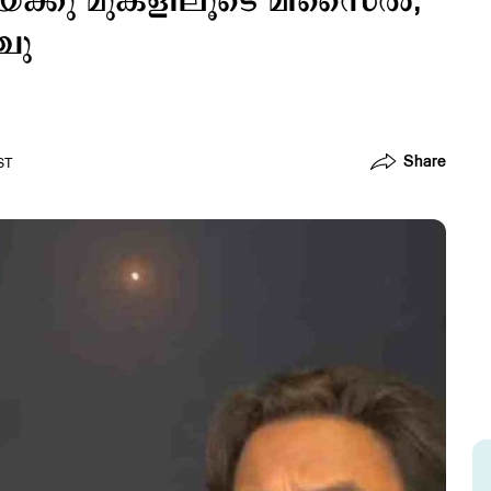
്ക്കു മുകളിലൂടെ മിസൈൽ;
്ചു
Share
ST