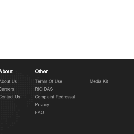
About
Other
About Us
Terms Of Use
Media Kit
Careers
RIO DAS
Contact Us
Complaint Redressal
Privacy
FAQ