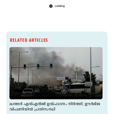
RELATED ARTICLES
ഖത്തർ എൽഎൻജി ഉൽപാദനം നിർത്തി; ഊർജ്ജ
വിപണിയില്‍ പ്രതിസന്ധി