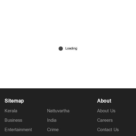
യുഎസ് യുദ്ധവിമാനങ്ങൾ പലതും വീണതായി
കുവൈറ്റ് പ്രതിരോധ മന്ത്രാലയം; ‘എഫ്-15
തകരുന്നത് ക്യാമറയിൽ കണ്ടു’
Mar 02, 2026
Sitemap
About
Kerala
Nattuvartha
About Us
Business
India
Careers
Entertainment
Crime
Contact Us