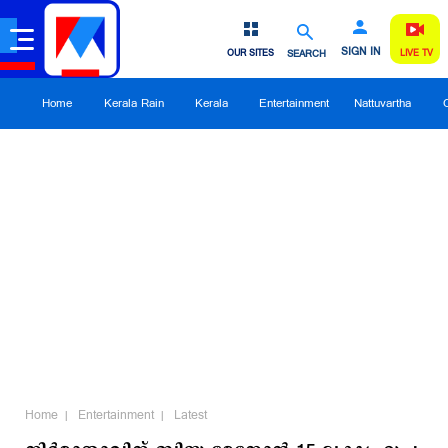
SIGN IN
OUR SITES
SEARCH
LIVE TV
Home
Kerala Rain
Kerala
Entertainment
Nattuvartha
Home
Entertainment
Latest