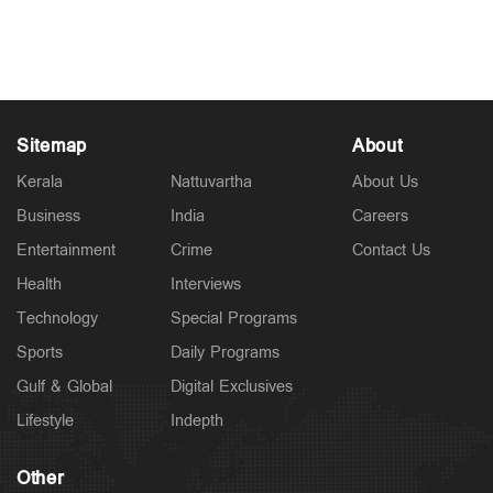
വൈറല്‍
Jun 14, 2026
Sitemap
About
Kerala
Nattuvartha
About Us
Business
India
Careers
Entertainment
Crime
Contact Us
Health
Interviews
Technology
Special Programs
Sports
Daily Programs
Gulf & Global
Digital Exclusives
Lifestyle
Indepth
Other