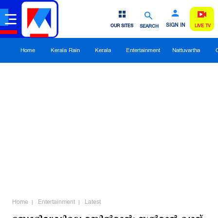
SIGN IN
OUR SITES
SEARCH
LIVE TV
Home
Kerala Rain
Kerala
Entertainment
Nattuvartha
Home
Entertainment
Latest