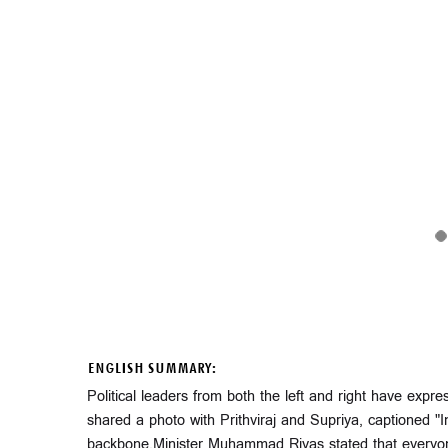
ENGLISH SUMMARY:
Political leaders from both the left and right have ex
shared a photo with Prithviraj and Supriya, captioned "I
backbone.Minister Muhammad Riyas stated that everyone 