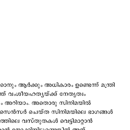
ും ആർക്കും അധികാരം ഉണ്ടെന്ന് മന്ത്രി
ത്ത് വംശീയഹത്യയ്ക്ക് നേതൃത്വം
കും അറിയാം. അതൊരു സിനിമയിൽ
നം. സെൻസർ ചെയ്ത സിനിമയിലെ ഭാഗങ്ങൾ
്രത്തിലെ വസ്തുതകൾ വെട്ടിമാറ്റാൻ