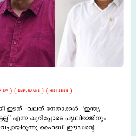
VIEW
EMPURAANE
HIBI EDEN
യി ഇടത് –വലത് നേതാക്കള്‍ ‘ഇന്ത്യ
െല്ല്’ എന്ന കുറിപ്പോടെ പൃഥ്വിരാജിനും
കുവെച്ചായിരുന്നു ഹൈബി ഈഡന്‍റെ