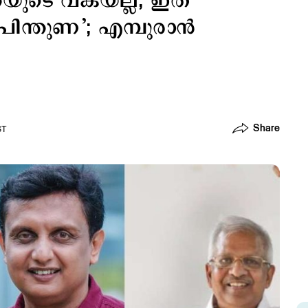
ന്തയുടെ വകയല്ല, ഇത്
ിന്തുണ’; എമ്പുരാന്‍
Share
ST