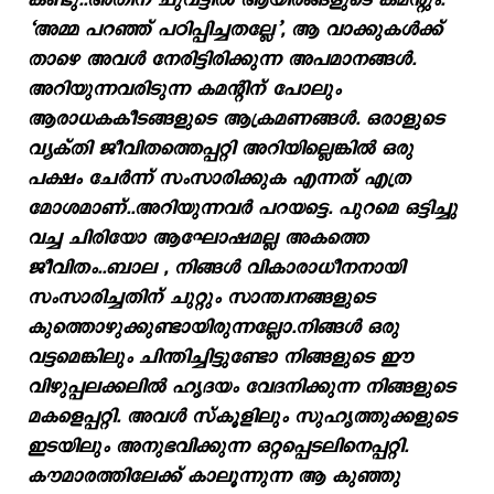
കണ്ടു..അതിന് ചുവട്ടിൽ ആയിരങ്ങളുടെ കമന്റും.
‘അമ്മ പറഞ്ഞ് പഠിപ്പിച്ചതല്ലേ’, ആ വാക്കുകൾക്ക്
താഴെ അവൾ നേരിട്ടിരിക്കുന്ന അപമാനങ്ങൾ.
അറിയുന്നവരിടുന്ന കമന്റിന് പോലും
ആരാധകകീടങ്ങളുടെ ആക്രമണങ്ങൾ. ഒരാളുടെ
വ്യക്തി ജീവിതത്തെപ്പറ്റി അറിയില്ലെങ്കിൽ ഒരു
പക്ഷം ചേർന്ന് സംസാരിക്കുക എന്നത് എത്ര
മോശമാണ്..അറിയുന്നവർ പറയട്ടെ. പുറമെ ഒട്ടിച്ചു
വച്ച ചിരിയോ ആഘോഷമല്ല അകത്തെ
ജീവിതം..ബാല , നിങ്ങൾ വികാരാധീനനായി
സംസാരിച്ചതിന് ചുറ്റും സാന്ത്വനങ്ങളുടെ
കുത്തൊഴുക്കുണ്ടായിരുന്നല്ലോ.നിങ്ങൾ ഒരു
വട്ടമെങ്കിലും ചിന്തിച്ചിട്ടുണ്ടോ നിങ്ങളുടെ ഈ
വിഴുപ്പലക്കലിൽ ഹൃദയം വേദനിക്കുന്ന നിങ്ങളുടെ
മകളെപ്പറ്റി. അവൾ സ്കൂളിലും സുഹൃത്തുക്കളുടെ
ഇടയിലും അനുഭവിക്കുന്ന ഒറ്റപ്പെടലിനെപ്പറ്റി.
കൗമാരത്തിലേക്ക് കാലൂന്നുന്ന ആ കുഞ്ഞു