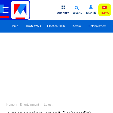
SIGN IN
OUR SITES
SEARCH
LIVE TV
Home
IRAN WAR
Election 2026
Kerala
Entertainment
Home
Entertainment
Latest