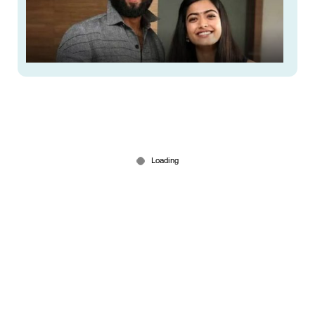
വിജയ് ദേവരകൊണ്ടയ്ക്കും രശ്മികയ്ക്കും രണ്ട്
വ്യത്യസ്ത വിവാഹ ചടങ്ങുകള്‍; ദമ്പതികൾക്ക്
ആശംസ അറിയിച്ച് പ്രധാനമന്ത്രി
Feb 25, 2026