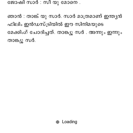
ജോഷി സാർ : സീ യു മോനെ .
ഞാൻ : താങ്ക് യു സാർ. സാർ മാത്രമാണ് ഇന്ത്യൻ
ഫിലിം ഇൻഡസ്ട്രിയിൽ ഈ സിനിമയുടെ
മേക്കിംഗ് ചോദിച്ചത്. താങ്ക്യൂ സർ . അന്നും ഇന്നും
താങ്ക്യൂ സർ.