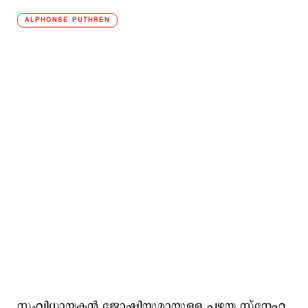
ALPHONSE PUTHREN
സംവിധായകന്‍ ജോഷിയുമായുള്ള പഴയ സ്നേഹ