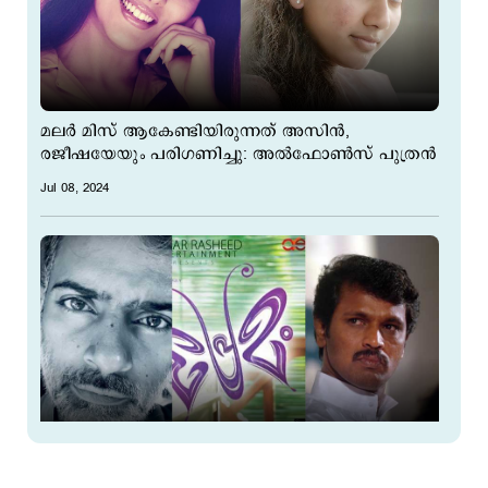
മലര്‍ മിസ് ആകേണ്ടിയിരുന്നത് അസിന്‍,
രജീഷയേയും പരിഗണിച്ചു: അല്‍ഫോണ്‍സ് പുത്രന്‍
Jul 08, 2024
'പ്രേമം, ഓട്ടോഗ്രാഫിന്‍റെ കോപ്പിയടി'; ആ
സംവിധായകനാര്? തിരഞ്ഞ് അല്‍ഫോന്‍സ്