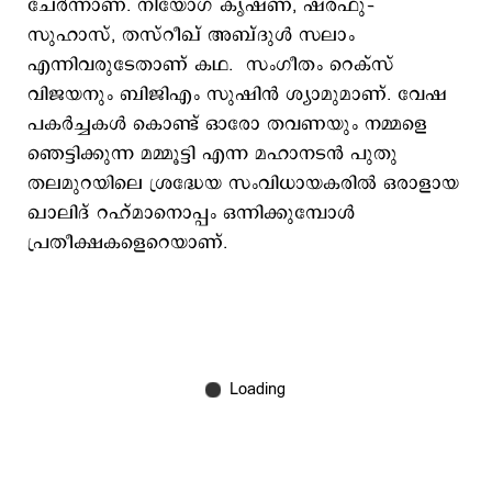
ചേര്‍ന്നാണ്. നിയോഗ് കൃഷ്ണ, ഷരഫു–
സുഹാസ്, തസ്റീഖ് അബ്ദുള്‍ സലാം
എന്നിവരുടേതാണ് കഥ. സംഗീതം റെക്സ്
വിജയനും ബിജിഎം സുഷിന്‍ ശ്യാമുമാണ്. വേഷ
പകർച്ചകൾ കൊണ്ട് ഓരോ തവണയും നമ്മളെ
ഞെട്ടിക്കുന്ന മമ്മൂട്ടി എന്ന മഹാനടൻ പുതു
തലമുറയിലെ ശ്രദ്ധേയ സംവിധായകരിൽ ഒരാളായ
ഖാലിദ് റഹ്മാനൊപ്പം ഒന്നിക്കുമ്പോൾ
പ്രതീക്ഷകളെറെയാണ്.