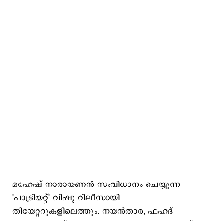
മഹേഷ് നാരായണന്‍ സംവിധാനം ചെയ്യുന്ന
'പാട്രിയറ്റ്' വിഷു റിലീസായി
തിയേറ്ററുകളിലെത്തും. നയന്‍താര, ഫഹദ്