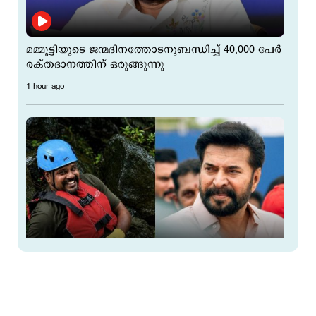
മമ്മൂട്ടിയുടെ ജന്മദിനത്തോടനുബന്ധിച്ച് 40,000 പേർ
രക്തദാനത്തിന് ഒരുങ്ങുന്നു
1 hour ago
ജീവൻ പണയം വെച്ച് മറ്റുള്ളവരെ രക്ഷിക്കാൻ
ഇറങ്ങിയ ധീര യുവാവ്; രാജേഷിന്‍റെ ആത്മാവിന്
നിത്യശാന്തി നേർന്ന് മമ്മൂട്ടി