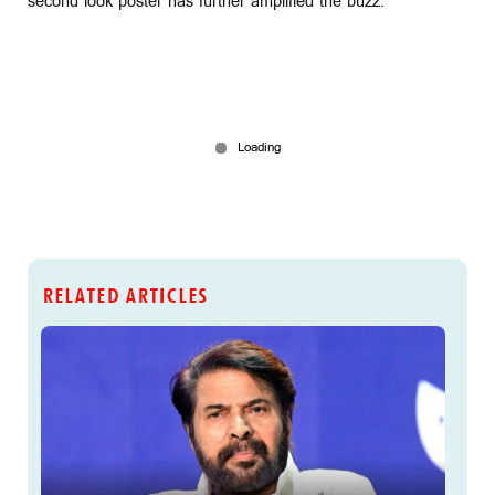
second look poster has further amplified the buzz.
RELATED ARTICLES