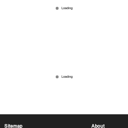
Aug 05, 2026
‘മായ കൊണ്ടുവന്ന പട്ടി ആദ്യം കടിച്ചത്
എന്നെയായിരുന്നു’; മകളുടെ
നായപ്രേമത്തെക്കുറിച്ച് മോഹന്‍ലാല്‍
Aug 05, 2026
Sitemap
About