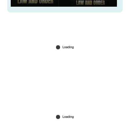
പ്രകാശ് വർമയെ കേന്ദ്ര കഥാപാത്രമാക്കി
രഞ്ജിത്തിന്റെ സിനിമ; 'ലോ ആന്റ് ഓർഡറി'ന്റെ
ടൈറ്റിൽ പോസ്റ്റർ പുറത്ത്
Jun 27, 2026
സമാന്തര സിനിമകളെ ജനകീയമാക്കിയ മുതിർന്ന
ചലച്ചിത്ര നിരൂപകന്‍; എം.എഫ്.തോമസിന് ആദരം