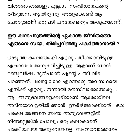
വിശദശാംശങ്ങളും എല്ലാം സംവിധായകന്റെ
തീരുമാനം ആയിരുന്നു. അതുകൊണ്ട് ആ
ചോദ്യത്തിന് മറുപടി പറയേണ്ടതും അദ്ദേഹമാണ്.
ഈ കഥാപാത്രത്തിന്റെ ഏകാന്ത ജീവിതത്തെ
എങ്ങനെ സ്വയം തിരിച്ചറിഞ്ഞു പകർത്താനായി ?
അടുത്ത കാലത്തായി ഏറ്റവും തീവ്രമായിട്ടുള്ള
ഏകാന്തത അനുഭവിച്ചിട്ടുള്ള ആളാണ് ഞാൻ.
രണ്ടുവർഷം മുൻപാണ് എന്റെ പത്നി വിട
പറഞ്ഞത്. Being alone എന്നൊരു അവസ്ഥയെ
എനിക്ക് ഏറ്റവും നന്നായി മനസിലാക്കാനാകും .
ആ അനുഭവങ്ങളെക്കൂടിയാണ് ആരോയിലെ
അഭിനയവേളയിൽ ഞാൻ ഊർജ്ജമാക്കിയത്. ഒരു
പക്ഷെ അങ്ങനെ സ്വന്ത അനുഭവങ്ങളിൽ
നിന്നല്ലെങ്കിൽ പോലും ഒരു കലാകാരന്
പരകീയമായ അനുഭവങ്ങളെ സഹഭാവത്തോടെ