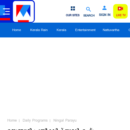
SIGN IN
OUR SITES
SEARCH
LIVE TV
Home
Kerala Rain
Kerala
Entertainment
Nattuvartha
Home
Daily Programs
Ningal Parayu