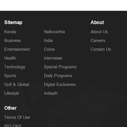
Sitemap
About
Kerala
Nattuvartha
About Us
Business
India
Careers
Entertainment
Crime
Contact Us
Health
Interviews
Technology
Special Programs
Sports
Daily Programs
Gulf & Global
Digital Exclusives
Lifestyle
Indepth
Other
Terms Of Use
RIO DAS