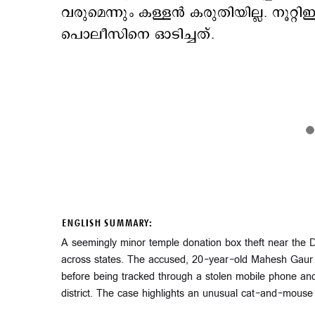
വരുമെന്നും കള്ളന്‍ കരുതിയില്ല. നൂറ
പൊലീസിനെ ഓടിച്ചത്.
ENGLISH SUMMARY:
A seemingly minor temple donation box theft near the D
across states. The accused, 20-year-old Mahesh Gaur
before being tracked through a stolen mobile phone and
district. The case highlights an unusual cat-and-mouse p