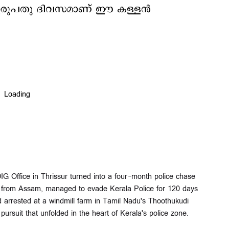
്റിഇരുപതു ദിവസമാണ് ഈ കള്ളന്‍
IG Office in Thrissur turned into a four-month police chase
 from Assam, managed to evade Kerala Police for 120 days
 arrested at a windmill farm in Tamil Nadu's Thoothukudi
ursuit that unfolded in the heart of Kerala's police zone.