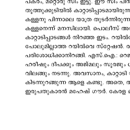
പകരം, മറ്റൊരു സിം ഇട്ടു. ഈ സിം പിന്‍ത
തൂത്തുക്കുടിയില്‍ കാറ്റാടിപ്പാടമായി
കള്ളനു പിന്നാലെ യാത്ര തുടര്‍ന്നിരു
കള്ളനെന്ന് മനസിലായി. പൊലീസ് അവിട
കാറ്റാടിപ്പാടങ്ങള്‍ നിറഞ്ഞ ഇടം. റയില്
പോലുമില്ലാത്ത റയില്‍വെ സ്റ്റേഷന്‍. രാത
പരിശോധിക്കാനിറങ്ങി. എസ്.ഐ.: റെ
ഹരീഷും ദീപക്കും അജ്മലും സൂരജും
വിലങ്ങും നടന്നു. അവസാനം, കാറ്റാടി 
കിടന്നുറങ്ങുന്ന ആളെ കണ്ടു. അതെ
ഇരുപതുകാരന്‍ മഹേഷ് ഗൗര്‍. കേരള