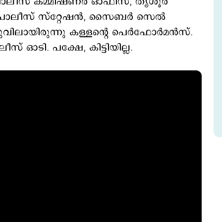
ൊലീസ് കമ്മിഷണര്‍ ഓഫിസ്, തൃശൂര്‍
പൊലീസ് സ്റ്റേഷന്‍, സൈബര്‍ സെല്‍
ായിരുന്നു കള്ളന്‍റെ പെര്‍ഫോര്‍മന്‍സ്.
ീസ് ഓടി. പക്ഷേ, കിട്ടിയില്ല.