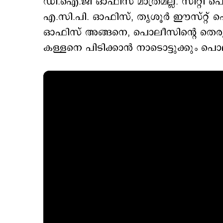
ഡി.ഐ.ജി ഓഫിസ് മാത്രമല്ല. സിറ്റി പ
എ.സി.പി. ഓഫിസ്, തൃശൂര്‍ ഈസ്റ്റ് 
ഓഫിസ് അങ്ങനെ, പൊലീസിന്‍റെ തെരുവില
കള്ളനെ പിടിക്കാന്‍ നാടൊട്ടുക്കും പൊല