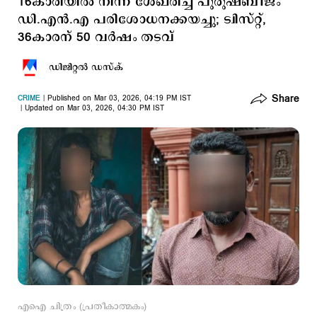
16കാരിയിൽ നിന്ന് ശേഖരിച്ച പുരുഷബീജം
ഡി.എൻ.എ പരിശോധനക്കയച്ചു; ട്വിസ്റ്റ്,
36കാരന് 50 വര്‍ഷം തടവ്
ഡിജിറ്റല്‍ ഡസ്ക്
Share
CRIME
Published on Mar 03, 2026, 04:19 PM IST
Updated on Mar 03, 2026, 04:30 PM IST
എഐ ചിത്രം (പ്രതീകാത്മകം)