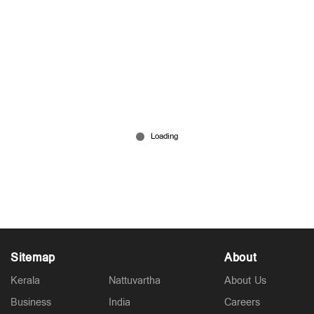
പൊലീസിന് നേരെയുള്ള അസഭ്യവര്‍ഷം; രണ്ട്
ഡിവൈഎഫ്ഐ പ്രവര്‍ത്തകര്‍ അറസ്റ്റില്‍
Feb 28, 2026
Sitemap
About
Kerala
Nattuvartha
About Us
Business
India
Careers