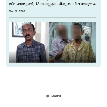
ജീവനൊടുക്കി; 12 വയസ്സുകാരിയുടെ നില ഗുരുതരം
Mar 02, 2026
'മോനേ പാന്‍റ് വാങ്ങി തരാം'; 15കാരനെ
ടെക്സ്റ്റൈൽസിലെ ഡ്രസിങ് റൂമില്‍ വെച്ച്
പീഡിപ്പിച്ച് 60കാരന്‍
Mar 02, 2026