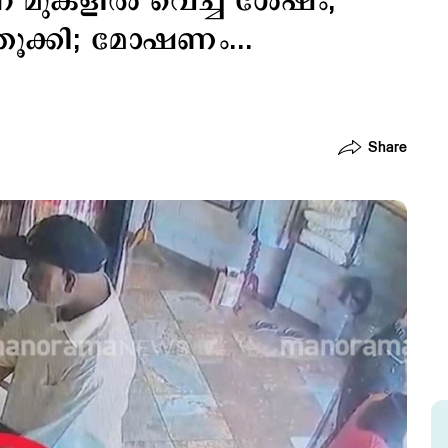
മുകളില്‍ വെച്ച ശേഷം,
തൂക്കി; മോഷണം...
Share