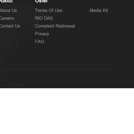
About
Other
About Us
Terms Of Use
Media Kit
Careers
RIO DAS
Contact Us
Complaint Redressal
Privacy
FAQ