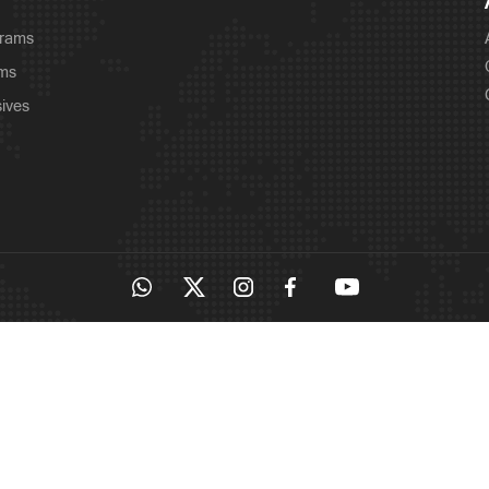
grams
ams
sives