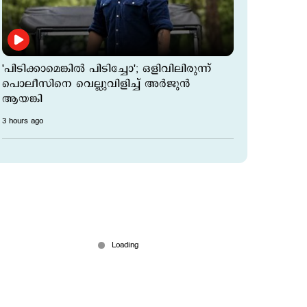
'പിടിക്കാമെങ്കിൽ പിടിച്ചോ'; ഒളിവിലിരുന്ന്
പൊലീസിനെ വെല്ലുവിളിച്ച് അർജുൻ
ആയങ്കി
3 hours ago
പെൺ സുഹൃത്തിനെ കൊല്ലാൻ